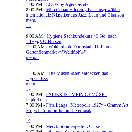
7:00 PM -
LOOP by Agendasuite
8:00 PM -
Mira Cohan + Jeremy Fast ausgewählte
internationale Klassiker aus Jazz, Latin und Chanson
mehr...
15
+
9:00 AM -
Hygiene Sachkundekurs 40 Std. nach
InfHygVO Hessen,
11:00 AM -
Waldkolonie Darmstadt, Hof und-
Gartenflohmarkt \\\"Waldfloh\\\"
mehr...
16
+
11:00 AM -
Die MusenSusen entdecken das
Jagdschloss
mehr...
17
1:00 PM -
PAPIER IST MEIN GEMÜSE -
Papierkunst
7:30 PM -
Fritz Langs „Metropolis 1927“ - Gramm Art
Project - Stummfilm mit Livemusik
18
19
7:00 PM -
Merck-Sommerperlen: Curse
7:30 PM -
Johannes Zang: Vortrag, Lesung und