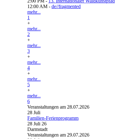
2:00 PM -
13. Internationaler Waldkunstpfad
12:00 AM -
de//fragmented
mehr...
1
+
mehr...
2
+
mehr...
3
+
mehr...
4
+
mehr...
5
+
mehr...
6
Veranstaltungen am 28.07.2026
28
Juli
Familien-Ferienprogramm
28 Juli 26
Darmstadt
Veranstaltungen am 29.07.2026