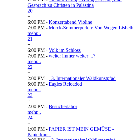
Gespräch zu Christen in Palästina
20
+
6:00 PM -
Konzertabend Violine
7:00 PM -
Merck-Sommerperlen: Von Wegen Lisbeth
mehr...
21
+
6:00 PM -
Volk im Schloss
7:00 PM -
weiter immer weiter ...?
mehr...
22
+
2:00 PM -
13. Internationaler Waldkunstpfad
5:00 PM -
Eagles Reloaded
mehr...
23
+
2:00 PM -
Besucherlabor
mehr...
24
+
1:00 PM -
PAPIER IST MEIN GEMÜSE -
Papierkunst