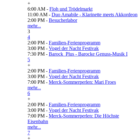
+
6:00 AM -
Floh und Trödelmarkt
11:00 AM -
Duo Amabile - Klarinette meets Akkordeon
2:00 PM -
Besucherlabor
mehr...
3
4
2:00 PM -
Familien-Ferienprogramm
3:00 PM -
Vogel der Nacht Festivak
7:30 PM -
Barock_Plus - Barocke Genuss-Musik I
5
+
2:00 PM -
Familien-Ferienprogramm
3:00 PM -
Vogel der Nacht Festivak
7:00 PM -
Merck-Sommerperlen: Mari Froes
mehr...
6
+
2:00 PM -
Familien-Ferienprogramm
3:00 PM -
Vogel der Nacht Festivak
7:00 PM -
Merck-Sommerperlen: Die Höchste
Eisenbahn
mehr...
7
+