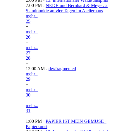
2:00 PM -
13. Internationaler Waldkunstpfad
7:00 PM -
NEDE und Bernhard & Meyer: 2
Standpunkte an vier Tagen im Atelierhaus
mehr...
25
+
mehr...
26
+
mehr...
27
28
+
12:00 AM -
de//fragmented
mehr...
29
+
mehr...
30
+
mehr...
31
+
1:00 PM -
PAPIER IST MEIN GEMÜSE -
Papierkunst