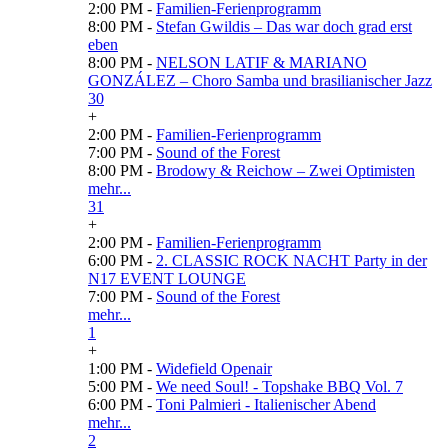
2:00 PM -
Familien-Ferienprogramm
8:00 PM -
Stefan Gwildis – Das war doch grad erst
eben
8:00 PM -
NELSON LATIF & MARIANO
GONZÁLEZ – Choro Samba und brasilianischer Jazz
30
+
2:00 PM -
Familien-Ferienprogramm
7:00 PM -
Sound of the Forest
8:00 PM -
Brodowy & Reichow – Zwei Optimisten
mehr...
31
+
2:00 PM -
Familien-Ferienprogramm
6:00 PM -
2. CLASSIC ROCK NACHT Party in der
N17 EVENT LOUNGE
7:00 PM -
Sound of the Forest
mehr...
1
+
1:00 PM -
Widefield Openair
5:00 PM -
We need Soul! - Topshake BBQ Vol. 7
6:00 PM -
Toni Palmieri - Italienischer Abend
mehr...
2