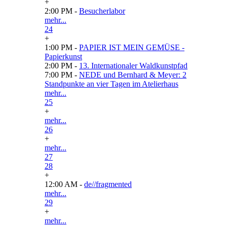
+
2:00 PM -
Besucherlabor
mehr...
24
+
1:00 PM -
PAPIER IST MEIN GEMÜSE -
Papierkunst
2:00 PM -
13. Internationaler Waldkunstpfad
7:00 PM -
NEDE und Bernhard & Meyer: 2
Standpunkte an vier Tagen im Atelierhaus
mehr...
25
+
mehr...
26
+
mehr...
27
28
+
12:00 AM -
de//fragmented
mehr...
29
+
mehr...