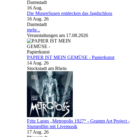
Darmstadt
16
Aug.
Die MusenSusen entdecken das Jagdschloss
16 Aug. 26
Darmstadt
mehr...
Veranstaltungen am 17.08.2026
PAPIER IST MEIN GEMÜSE - Papierkunst
14 Aug. 26
Stockstadt am Rhein
Fritz Langs „Metropolis 1927“ - Gramm Art Project -
Stummfilm mit Livemusik
17 Aug. 26