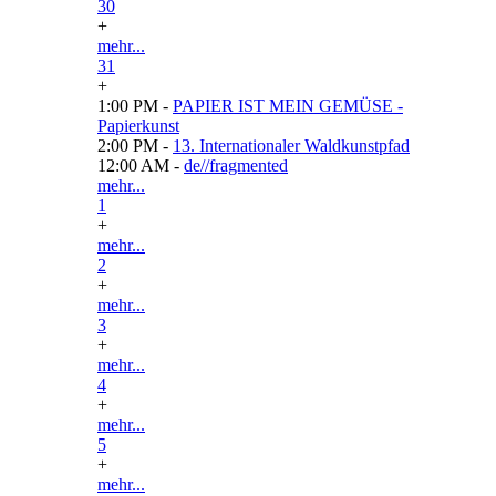
30
+
mehr...
31
+
1:00 PM -
PAPIER IST MEIN GEMÜSE -
Papierkunst
2:00 PM -
13. Internationaler Waldkunstpfad
12:00 AM -
de//fragmented
mehr...
1
+
mehr...
2
+
mehr...
3
+
mehr...
4
+
mehr...
5
+
mehr...