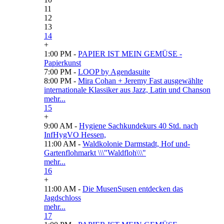
11
12
13
14
+
1:00 PM -
PAPIER IST MEIN GEMÜSE -
Papierkunst
7:00 PM -
LOOP by Agendasuite
8:00 PM -
Mira Cohan + Jeremy Fast ausgewählte
internationale Klassiker aus Jazz, Latin und Chanson
mehr...
15
+
9:00 AM -
Hygiene Sachkundekurs 40 Std. nach
InfHygVO Hessen,
11:00 AM -
Waldkolonie Darmstadt, Hof und-
Gartenflohmarkt \\\"Waldfloh\\\"
mehr...
16
+
11:00 AM -
Die MusenSusen entdecken das
Jagdschloss
mehr...
17