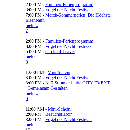
2:00 PM -
Familien-Ferienprogramm
3:00 PM -
Vogel der Nacht Festivak
7:00 PM -
Merck-Sommerperlen: Die Höchste
Eisenbahn
mehr...
7
+
2:00 PM -
Familien-Ferienprogramm
3:00 PM -
Vogel der Nacht Festivak
6:00 PM -
Circle of Leaves
mehr...
8
+
12:00 PM -
Mini-Schein
3:00 PM -
Vogel der Nacht Festivak
3:00 PM -
N17 Summer in the CITY EVENT
"Gemeinsam Gestalten"
mehr...
9
+
11:00 AM -
Mini-Schein
2:00 PM -
Besucherlabor
3:00 PM -
Vogel der Nacht Festivak
mehr...
10