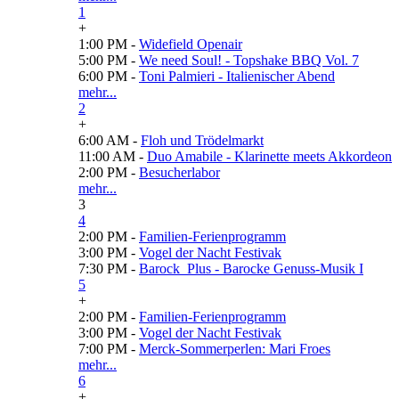
1
+
1:00 PM -
Widefield Openair
5:00 PM -
We need Soul! - Topshake BBQ Vol. 7
6:00 PM -
Toni Palmieri - Italienischer Abend
mehr...
2
+
6:00 AM -
Floh und Trödelmarkt
11:00 AM -
Duo Amabile - Klarinette meets Akkordeon
2:00 PM -
Besucherlabor
mehr...
3
4
2:00 PM -
Familien-Ferienprogramm
3:00 PM -
Vogel der Nacht Festivak
7:30 PM -
Barock_Plus - Barocke Genuss-Musik I
5
+
2:00 PM -
Familien-Ferienprogramm
3:00 PM -
Vogel der Nacht Festivak
7:00 PM -
Merck-Sommerperlen: Mari Froes
mehr...
6
+