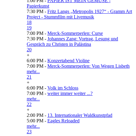
1:00 PM -
PAPIER IST MEIN GEMÜSE -
Papierkunst
7:30 PM -
Fritz Langs „Metropolis 1927“ - Gramm Art
Project - Stummfilm mit Livemusik
18
19
7:00 PM -
Merck-Sommerperlen: Curse
7:30 PM -
Johannes Zang: Vortrag, Lesung und
Gespräch zu Christen in Palästina
20
+
6:00 PM -
Konzertabend Violine
7:00 PM -
Merck-Sommerperlen: Von Wegen Lisbeth
mehr...
21
+
6:00 PM -
Volk im Schloss
7:00 PM -
weiter immer weiter ...?
mehr...
22
+
2:00 PM -
13. Internationaler Waldkunstpfad
5:00 PM -
Eagles Reloaded
mehr...
23