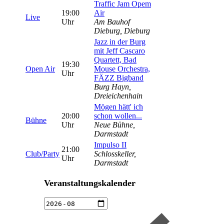
Traffic Jam Opem
19:00
Air
Live
Uhr
Am Bauhof
Dieburg, Dieburg
Jazz in der Burg
mit Jeff Cascaro
Quartett, Bad
19:30
Open Air
Mouse Orchestra,
Uhr
FÄZZ Bigband
Burg Hayn,
Dreieichenhain
Mögen hätt' ich
20:00
schon wollen...
Bühne
Uhr
Neue Bühne,
Darmstadt
Impulso II
21:00
Club/Party
Schlosskeller,
Uhr
Darmstadt
Veranstaltungskalender