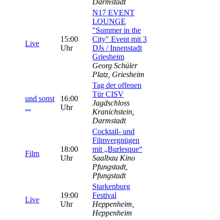
Darmstadt
N17 EVENT
LOUNGE
"Summer in the
15:00
City" Event mit 3
Live
Uhr
DJs / Innenstadt
Griesheim
Georg Schüler
Platz, Griesheim
Tag der offenen
Tür CISV
und sonst
16:00
Jagdschloss
...
Uhr
Kranichstein,
Darmstadt
Cocktail- und
Filmvergnügen
18:00
mit „Burlesque“
Film
Uhr
Saalbau Kino
Pfungstadt,
Pfungstadt
Starkenburg
19:00
Festival
Live
Uhr
Heppenheim,
Heppenheim