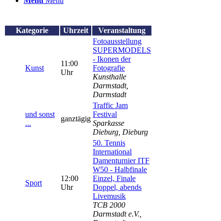
Menü
Menü
Kategorie
Uhrzeit
Veranstaltung
Fotoausstellung
SUPERMODELS
- Ikonen der
11:00
Kunst
Fotografie
Uhr
Kunsthalle
Darmstadt,
Darmstadt
Traffic Jam
und sonst
Festival
ganztägig
...
Sparkasse
Dieburg, Dieburg
50. Tennis
International
Damenturnier ITF
W50 - Halbfinale
12:00
Einzel, Finale
Sport
Uhr
Doppel, abends
Livemusik
TCB 2000
Darmstadt e.V.,