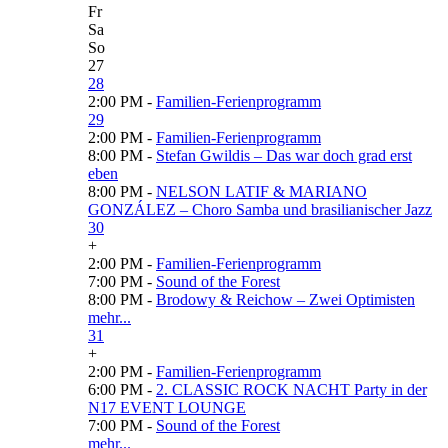
Fr
Sa
So
27
28
2:00 PM -
Familien-Ferienprogramm
29
2:00 PM -
Familien-Ferienprogramm
8:00 PM -
Stefan Gwildis – Das war doch grad erst
eben
8:00 PM -
NELSON LATIF & MARIANO
GONZÁLEZ – Choro Samba und brasilianischer Jazz
30
+
2:00 PM -
Familien-Ferienprogramm
7:00 PM -
Sound of the Forest
8:00 PM -
Brodowy & Reichow – Zwei Optimisten
mehr...
31
+
2:00 PM -
Familien-Ferienprogramm
6:00 PM -
2. CLASSIC ROCK NACHT Party in der
N17 EVENT LOUNGE
7:00 PM -
Sound of the Forest
mehr...