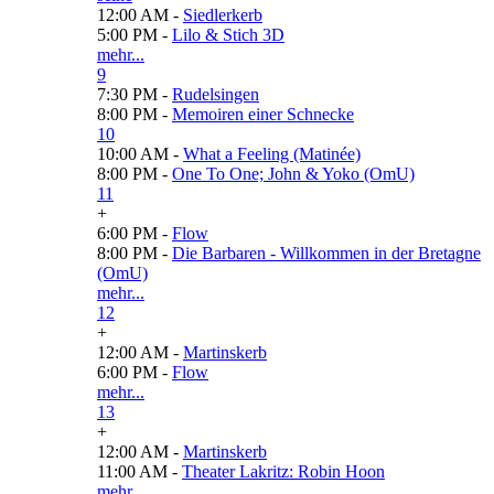
12:00 AM -
Siedlerkerb
5:00 PM -
Lilo & Stich 3D
mehr...
9
7:30 PM -
Rudelsingen
8:00 PM -
Memoiren einer Schnecke
10
10:00 AM -
What a Feeling (Matinée)
8:00 PM -
One To One; John & Yoko (OmU)
11
+
6:00 PM -
Flow
8:00 PM -
Die Barbaren - Willkommen in der Bretagne
(OmU)
mehr...
12
+
12:00 AM -
Martinskerb
6:00 PM -
Flow
mehr...
13
+
12:00 AM -
Martinskerb
11:00 AM -
Theater Lakritz: Robin Hoon
mehr...