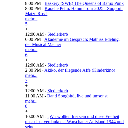
8:00 PM -
Baskery (SWE) The Queens of Banjo Punk
8:00 PM -
Kapelle Petra: Hamm Tour 2025 - Support:
Matze Rossi
mehr...
5
+
12:00 AM -
Siedlerkerb
6:00 PM -
Akademie im Gespräch: Mathias Edeling,
der Musical Macher
mehr...
6
+
12:00 AM -
Siedlerkerb
2:30 PM -
Akiko, der fliegende Affe (Kinderkino)
mehr...
7
+
12:00 AM -
Siedlerkerb
11:00 AM -
Band Songbird, live und umsonst
mehr...
8
+
10:00 AM -
„Wir wollten frei sein und diese Freiheit
uns selbst verdanken.“ Warschauer Aufstand 1944 und
seine