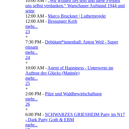
10:00 AM -
„Wir wollten frei sein und diese Freiheit
uns selbst verdanken.“ Warschauer Aufstand 1944 und
seine
12:00 AM -
Marco Bruckner | Lutherprojekt
12:00 AM -
Bessunger Kerb
mehr...
23
+
7:30 PM -
Debütant*innenball: Anton Weil - Super
einsam
mehr...
24
+
10:00 AM -
Agent of Happiness - Unterwegs im
Auftrag des Glücks (Matinée)
mehr...
25
+
2:00 PM -
Pilze und Waldbewirtschaftung
mehr...
26
+
6:00 PM -
SCHWARZES GRIESHEIM Party im N17
- Dark Party Goth & EBM
mehr...