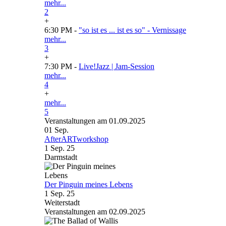
mehr...
2
+
6:30 PM -
"so ist es ... ist es so" - Vernissage
mehr...
3
+
7:30 PM -
Live!Jazz | Jam-Session
mehr...
4
+
mehr...
5
Veranstaltungen am 01.09.2025
01
Sep.
AfterARTworkshop
1 Sep. 25
Darmstadt
Der Pinguin meines Lebens
1 Sep. 25
Weiterstadt
Veranstaltungen am 02.09.2025