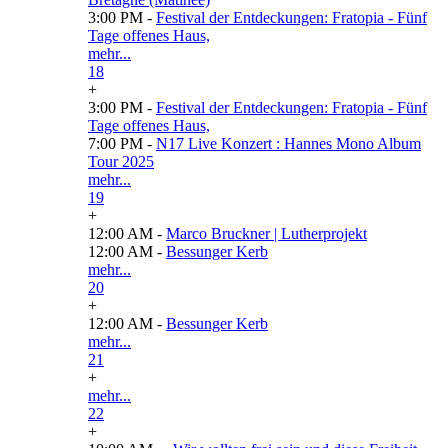
3:00 PM -
Festival der Entdeckungen: Fratopia - Fünf
Tage offenes Haus,
mehr...
18
+
3:00 PM -
Festival der Entdeckungen: Fratopia - Fünf
Tage offenes Haus,
7:00 PM -
N17 Live Konzert : Hannes Mono Album
Tour 2025
mehr...
19
+
12:00 AM -
Marco Bruckner | Lutherprojekt
12:00 AM -
Bessunger Kerb
mehr...
20
+
12:00 AM -
Bessunger Kerb
mehr...
21
+
mehr...
22
+