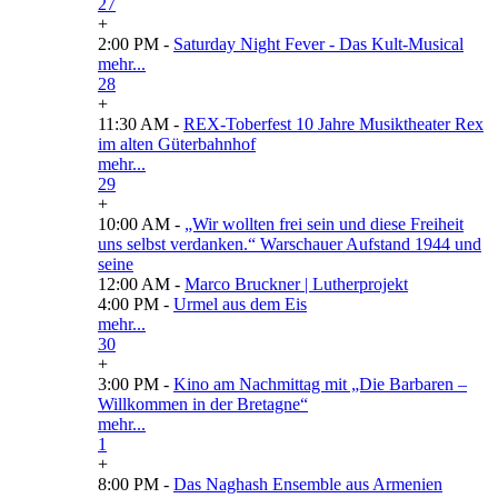
27
+
2:00 PM -
Saturday Night Fever - Das Kult-Musical
mehr...
28
+
11:30 AM -
REX-Toberfest 10 Jahre Musiktheater Rex
im alten Güterbahnhof
mehr...
29
+
10:00 AM -
„Wir wollten frei sein und diese Freiheit
uns selbst verdanken.“ Warschauer Aufstand 1944 und
seine
12:00 AM -
Marco Bruckner | Lutherprojekt
4:00 PM -
Urmel aus dem Eis
mehr...
30
+
3:00 PM -
Kino am Nachmittag mit „Die Barbaren –
Willkommen in der Bretagne“
mehr...
1
+
8:00 PM -
Das Naghash Ensemble aus Armenien