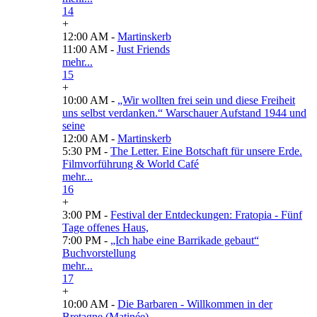
14
+
12:00 AM -
Martinskerb
11:00 AM -
Just Friends
mehr...
15
+
10:00 AM -
„Wir wollten frei sein und diese Freiheit
uns selbst verdanken.“ Warschauer Aufstand 1944 und
seine
12:00 AM -
Martinskerb
5:30 PM -
The Letter. Eine Botschaft für unsere Erde.
Filmvorführung & World Café
mehr...
16
+
3:00 PM -
Festival der Entdeckungen: Fratopia - Fünf
Tage offenes Haus,
7:00 PM -
„Ich habe eine Barrikade gebaut“
Buchvorstellung
mehr...
17
+
10:00 AM -
Die Barbaren - Willkommen in der
Bretagne (Matinée)