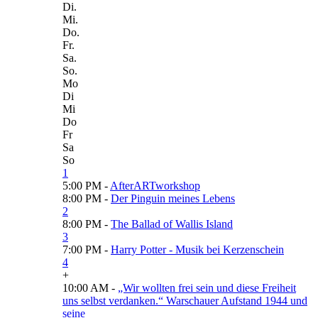
Di.
Mi.
Do.
Fr.
Sa.
So.
Mo
Di
Mi
Do
Fr
Sa
So
1
5:00 PM -
AfterARTworkshop
8:00 PM -
Der Pinguin meines Lebens
2
8:00 PM -
The Ballad of Wallis Island
3
7:00 PM -
Harry Potter - Musik bei Kerzenschein
4
+
10:00 AM -
„Wir wollten frei sein und diese Freiheit
uns selbst verdanken.“ Warschauer Aufstand 1944 und
seine