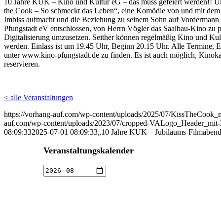
10 Jahre KUK – Kino und Kultur eG – das muss gefeiert werden!! Und
the Cook – So schmeckt das Leben“, eine Komödie von und mit dem „
Imbiss aufmacht und die Beziehung zu seinem Sohn auf Vordermann 
Pfungstadt eV entschlossen, von Herrn Vögler das Saalbau-Kino zu 
Digitalisierung umzusetzen. Seither können regelmäßig Kino und Kultur
werden. Einlass ist um 19.45 Uhr, Beginn 20.15 Uhr. Alle Termine, E
unter www.kino-pfungstadt.de zu finden. Es ist auch möglich, Kinok
reservieren.
< alle Veranstaltungen
https://vorhang-auf.com/wp-content/uploads/2025/07/KissTheCook_m
auf.com/wp-content/uploads/2023/07/cropped-VALogo_Header_mit
08:09:33
2025-07-01 08:09:33
„10 Jahre KUK – Jubiläums-Filmabend m
Veranstaltungskalender