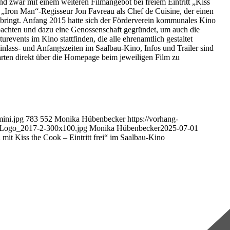
 zwar mit einem weiteren Filmangebot bei freiem Eintritt „Kiss
Iron Man“-Regisseur Jon Favreau als Chef de Cuisine, der einen
bringt. Anfang 2015 hatte sich der Förderverein kommunales Kino
pachten und dazu eine Genossenschaft gegründet, um auch die
events im Kino stattfinden, die alle ehrenamtlich gestaltet
inlass- und Anfangszeiten im Saalbau-Kino, Infos und Trailer sind
arten direkt über die Homepage beim jeweiligen Film zu
ini.jpg
783
552
Monika Hübenbecker
https://vorhang-
-Logo_2017-2-300x100.jpg
Monika Hübenbecker
2025-07-01
it Kiss the Cook – Eintritt frei“ im Saalbau-Kino