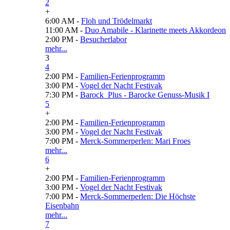
2
+
6:00 AM -
Floh und Trödelmarkt
11:00 AM -
Duo Amabile - Klarinette meets Akkordeon
2:00 PM -
Besucherlabor
mehr...
3
4
2:00 PM -
Familien-Ferienprogramm
3:00 PM -
Vogel der Nacht Festivak
7:30 PM -
Barock_Plus - Barocke Genuss-Musik I
5
+
2:00 PM -
Familien-Ferienprogramm
3:00 PM -
Vogel der Nacht Festivak
7:00 PM -
Merck-Sommerperlen: Mari Froes
mehr...
6
+
2:00 PM -
Familien-Ferienprogramm
3:00 PM -
Vogel der Nacht Festivak
7:00 PM -
Merck-Sommerperlen: Die Höchste
Eisenbahn
mehr...
7