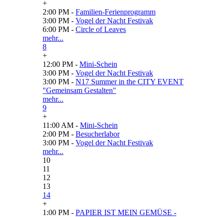
+
2:00 PM -
Familien-Ferienprogramm
3:00 PM -
Vogel der Nacht Festivak
6:00 PM -
Circle of Leaves
mehr...
8
+
12:00 PM -
Mini-Schein
3:00 PM -
Vogel der Nacht Festivak
3:00 PM -
N17 Summer in the CITY EVENT
"Gemeinsam Gestalten"
mehr...
9
+
11:00 AM -
Mini-Schein
2:00 PM -
Besucherlabor
3:00 PM -
Vogel der Nacht Festivak
mehr...
10
11
12
13
14
+
1:00 PM -
PAPIER IST MEIN GEMÜSE -