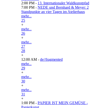
2:00 PM -
13. Internationaler Waldkunstpfad
7:00 PM -
NEDE und Bernhard & Meyer: 2
Standpunkte an vier Tagen im Atelierhaus
mehr...
25
+
mehr...
26
+
mehr...
27
28
+
12:00 AM -
de//fragmented
mehr...
29
+
mehr...
30
+
mehr...
31
+
1:00 PM -
PAPIER IST MEIN GEMÜSE -
Papierkunst