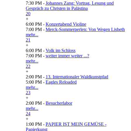
7:30 PM -
Johannes Zang: Vortrag, Lesung und
Gespräch zu Christen in Palästina
20
+
6:00 PM -
Konzertabend Violine
7:00 PM -
Merck-Sommerperlen: Von Wegen Lisbeth
mehr...
21
+
6:00 PM -
Volk im Schloss
7:00 PM -
weiter immer weiter ...?
mehr...
22
+
2:00 PM -
13. Internationaler Waldkunstpfad
5:00 PM -
Eagles Reloaded
mehr...
23
+
2:00 PM -
Besucherlabor
mehr...
24
+
1:00 PM -
PAPIER IST MEIN GEMÜSE -
Papierkunst