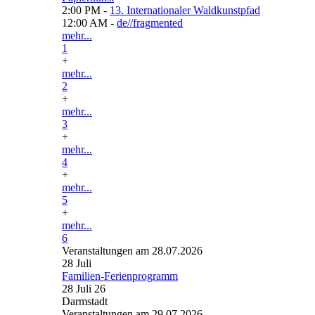
2:00 PM -
13. Internationaler Waldkunstpfad
12:00 AM -
de//fragmented
mehr...
1
+
mehr...
2
+
mehr...
3
+
mehr...
4
+
mehr...
5
+
mehr...
6
Veranstaltungen am 28.07.2026
28
Juli
Familien-Ferienprogramm
28 Juli 26
Darmstadt
Veranstaltungen am 29.07.2026