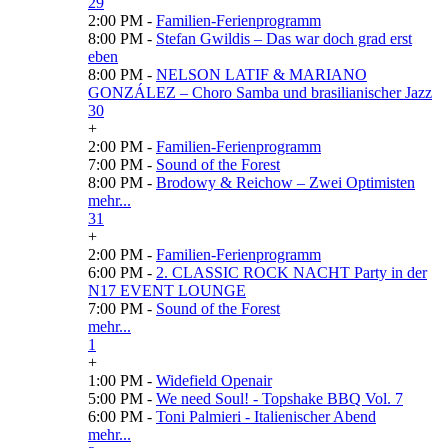
29
2:00 PM -
Familien-Ferienprogramm
8:00 PM -
Stefan Gwildis – Das war doch grad erst
eben
8:00 PM -
NELSON LATIF & MARIANO
GONZÁLEZ – Choro Samba und brasilianischer Jazz
30
+
2:00 PM -
Familien-Ferienprogramm
7:00 PM -
Sound of the Forest
8:00 PM -
Brodowy & Reichow – Zwei Optimisten
mehr...
31
+
2:00 PM -
Familien-Ferienprogramm
6:00 PM -
2. CLASSIC ROCK NACHT Party in der
N17 EVENT LOUNGE
7:00 PM -
Sound of the Forest
mehr...
1
+
1:00 PM -
Widefield Openair
5:00 PM -
We need Soul! - Topshake BBQ Vol. 7
6:00 PM -
Toni Palmieri - Italienischer Abend
mehr...