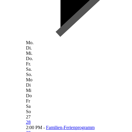
Mo.
Di.
Mi.
Do.
Fr.
Sa.
So.
Mo
Di
Mi
Do
Fr
Sa
So
27
28
2:00 PM -
Familien-Ferienprogramm