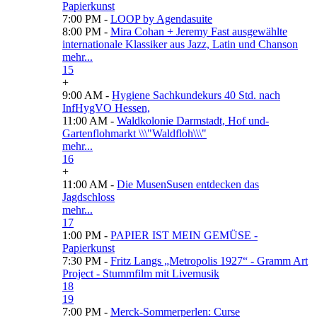
Papierkunst
7:00 PM -
LOOP by Agendasuite
8:00 PM -
Mira Cohan + Jeremy Fast ausgewählte
internationale Klassiker aus Jazz, Latin und Chanson
mehr...
15
+
9:00 AM -
Hygiene Sachkundekurs 40 Std. nach
InfHygVO Hessen,
11:00 AM -
Waldkolonie Darmstadt, Hof und-
Gartenflohmarkt \\\"Waldfloh\\\"
mehr...
16
+
11:00 AM -
Die MusenSusen entdecken das
Jagdschloss
mehr...
17
1:00 PM -
PAPIER IST MEIN GEMÜSE -
Papierkunst
7:30 PM -
Fritz Langs „Metropolis 1927“ - Gramm Art
Project - Stummfilm mit Livemusik
18
19
7:00 PM -
Merck-Sommerperlen: Curse