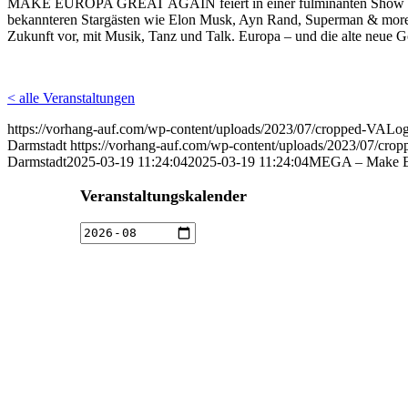
MAKE EUROPA GREAT AGAIN feiert in einer fulminanten Show sei
bekannteren Stargästen wie Elon Musk, Ayn Rand, Superman & more
Zukunft vor, mit Musik, Tanz und Talk. Europa – und die alte neue G
< alle Veranstaltungen
https://vorhang-auf.com/wp-content/uploads/2023/07/cropped-VAL
Darmstadt
https://vorhang-auf.com/wp-content/uploads/2023/07/c
Darmstadt
2025-03-19 11:24:04
2025-03-19 11:24:04
MEGA – Make Eu
Veranstaltungskalender