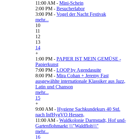
11:00 AM -
Mini-Schein
2:00 PM -
Besucherlabor
3:00 PM -
Vogel der Nacht Festivak
mehr...
10
11
12
13
14
+
1:00 PM -
PAPIER IST MEIN GEMÜSE -
Papierkunst
7:00 PM -
LOOP by Agendasuite
8:00 PM -
Mira Cohan + Jeremy Fast
ausgewählte internationale Klassiker aus Jazz,
Latin und Chanson
mehr...
15
+
9:00 AM -
Hygiene Sachkundekurs 40 Std.
nach InfHygVO Hessen,
11:00 AM -
Waldkolonie Darmstadt, Hof und-
Gartenflohmarkt \\\"Waldfloh\\\"
mehr...
16