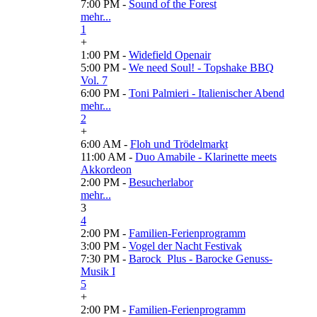
7:00 PM -
Sound of the Forest
mehr...
1
+
1:00 PM -
Widefield Openair
5:00 PM -
We need Soul! - Topshake BBQ
Vol. 7
6:00 PM -
Toni Palmieri - Italienischer Abend
mehr...
2
+
6:00 AM -
Floh und Trödelmarkt
11:00 AM -
Duo Amabile - Klarinette meets
Akkordeon
2:00 PM -
Besucherlabor
mehr...
3
4
2:00 PM -
Familien-Ferienprogramm
3:00 PM -
Vogel der Nacht Festivak
7:30 PM -
Barock_Plus - Barocke Genuss-
Musik I
5
+
2:00 PM -
Familien-Ferienprogramm