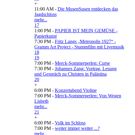
+
11:00 AM -
Die MusenSusen entdecken das
Jagdschloss
mehr...
17
1:00 PM -
PAPIER IST MEIN GEMÜSE -
Papierkunst
7:30 PM -
Fritz Langs „Metropolis 1927“ -
Gramm Art Project - Stummfilm mit Livemusik
18
19
7:00 PM -
Merck-Sommerperlen: Curse
7:30 PM -
Johannes Zang: Vortrag, Lesung
und Gespräch zu Christen in Palästina
20
+
6:00 PM -
Konzertabend Violine
7:00 PM -
Merck-Sommerperlen: Von Wegen
Lisbeth
mehr...
21
+
6:00 PM -
Volk im Schloss
7:00 PM -
weiter immer weiter ...?
mehr...