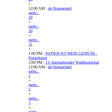
+
12:00 AM -
de//fragmented
mehr...
29
+
mehr...
30
+
mehr...
31
+
1:00 PM -
PAPIER IST MEIN GEMÜSE -
Papierkunst
2:00 PM -
13. Internationaler Waldkunstpfad
12:00 AM -
de//fragmented
mehr...
1
+
mehr...
2
+
mehr...
3
+
mehr...