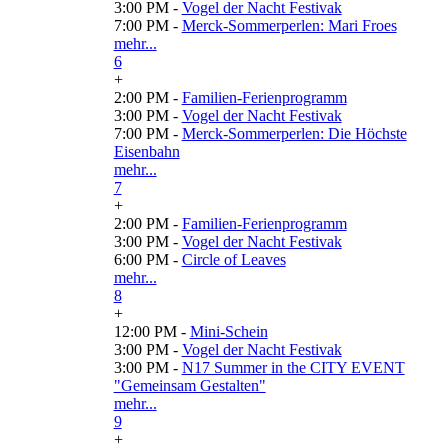
3:00 PM -
Vogel der Nacht Festivak
7:00 PM -
Merck-Sommerperlen: Mari Froes
mehr...
6
+
2:00 PM -
Familien-Ferienprogramm
3:00 PM -
Vogel der Nacht Festivak
7:00 PM -
Merck-Sommerperlen: Die Höchste
Eisenbahn
mehr...
7
+
2:00 PM -
Familien-Ferienprogramm
3:00 PM -
Vogel der Nacht Festivak
6:00 PM -
Circle of Leaves
mehr...
8
+
12:00 PM -
Mini-Schein
3:00 PM -
Vogel der Nacht Festivak
3:00 PM -
N17 Summer in the CITY EVENT
"Gemeinsam Gestalten"
mehr...
9
+