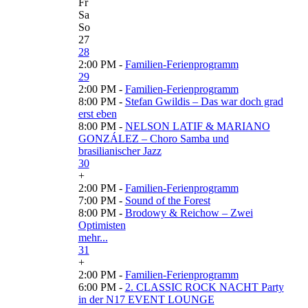
Fr
Sa
So
27
28
2:00 PM -
Familien-Ferienprogramm
29
2:00 PM -
Familien-Ferienprogramm
8:00 PM -
Stefan Gwildis – Das war doch grad
erst eben
8:00 PM -
NELSON LATIF & MARIANO
GONZÁLEZ – Choro Samba und
brasilianischer Jazz
30
+
2:00 PM -
Familien-Ferienprogramm
7:00 PM -
Sound of the Forest
8:00 PM -
Brodowy & Reichow – Zwei
Optimisten
mehr...
31
+
2:00 PM -
Familien-Ferienprogramm
6:00 PM -
2. CLASSIC ROCK NACHT Party
in der N17 EVENT LOUNGE