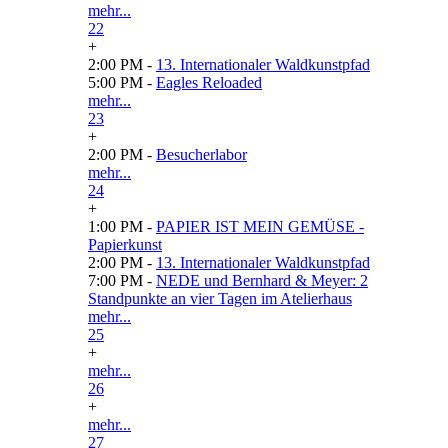
mehr...
22
+
2:00 PM -
13. Internationaler Waldkunstpfad
5:00 PM -
Eagles Reloaded
mehr...
23
+
2:00 PM -
Besucherlabor
mehr...
24
+
1:00 PM -
PAPIER IST MEIN GEMÜSE -
Papierkunst
2:00 PM -
13. Internationaler Waldkunstpfad
7:00 PM -
NEDE und Bernhard & Meyer: 2
Standpunkte an vier Tagen im Atelierhaus
mehr...
25
+
mehr...
26
+
mehr...
27