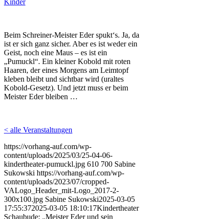
Kinder
Beim Schreiner-Meister Eder spukt‘s. Ja, da
ist er sich ganz sicher. Aber es ist weder ein
Geist, noch eine Maus – es ist ein
„Pumuckl“. Ein kleiner Kobold mit roten
Haaren, der eines Morgens am Leimtopf
kleben bleibt und sichtbar wird (uraltes
Kobold-Gesetz). Und jetzt muss er beim
Meister Eder bleiben …
< alle Veranstaltungen
https://vorhang-auf.com/wp-
content/uploads/2025/03/25-04-06-
kindertheater-pumuckl.jpg
610
700
Sabine
Sukowski
https://vorhang-auf.com/wp-
content/uploads/2023/07/cropped-
VALogo_Header_mit-Logo_2017-2-
300x100.jpg
Sabine Sukowski
2025-03-05
17:55:37
2025-03-05 18:10:17
Kindertheater
Schaubude: „Meister Eder und sein