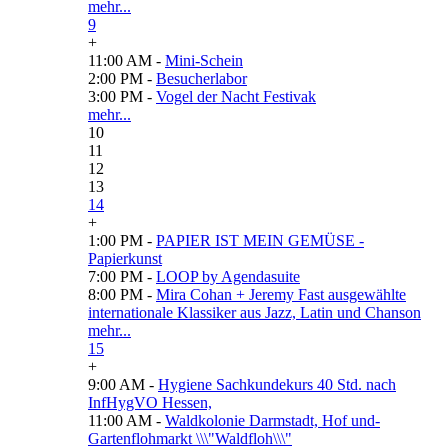
mehr...
9
+
11:00 AM -
Mini-Schein
2:00 PM -
Besucherlabor
3:00 PM -
Vogel der Nacht Festivak
mehr...
10
11
12
13
14
+
1:00 PM -
PAPIER IST MEIN GEMÜSE -
Papierkunst
7:00 PM -
LOOP by Agendasuite
8:00 PM -
Mira Cohan + Jeremy Fast ausgewählte
internationale Klassiker aus Jazz, Latin und Chanson
mehr...
15
+
9:00 AM -
Hygiene Sachkundekurs 40 Std. nach
InfHygVO Hessen,
11:00 AM -
Waldkolonie Darmstadt, Hof und-
Gartenflohmarkt \\\"Waldfloh\\\"