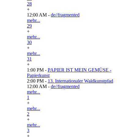
28
+
12:00 AM -
de//fragmented
mehr...
29
+
mehr...
30
+
mehr...
31
+
1:00 PM -
PAPIER IST MEIN GEMÜSE -
Papierkunst
2:00 PM -
13. Internationaler Waldkunstpfad
12:00 AM -
de//fragmented
mehr...
1
+
mehr...
2
+
mehr...
3
+