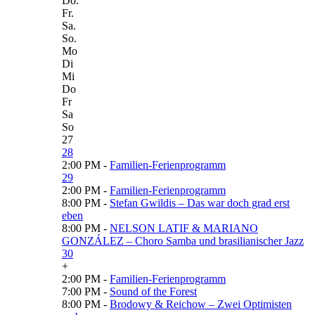
Do.
Fr.
Sa.
So.
Mo
Di
Mi
Do
Fr
Sa
So
27
28
2:00 PM -
Familien-Ferienprogramm
29
2:00 PM -
Familien-Ferienprogramm
8:00 PM -
Stefan Gwildis – Das war doch grad erst
eben
8:00 PM -
NELSON LATIF & MARIANO
GONZÁLEZ – Choro Samba und brasilianischer Jazz
30
+
2:00 PM -
Familien-Ferienprogramm
7:00 PM -
Sound of the Forest
8:00 PM -
Brodowy & Reichow – Zwei Optimisten