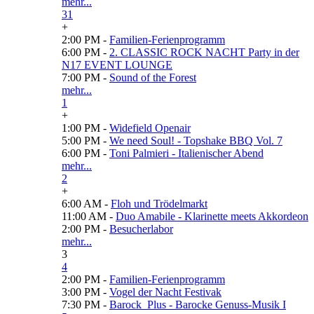
mehr...
31
+
2:00 PM -
Familien-Ferienprogramm
6:00 PM -
2. CLASSIC ROCK NACHT Party in der
N17 EVENT LOUNGE
7:00 PM -
Sound of the Forest
mehr...
1
+
1:00 PM -
Widefield Openair
5:00 PM -
We need Soul! - Topshake BBQ Vol. 7
6:00 PM -
Toni Palmieri - Italienischer Abend
mehr...
2
+
6:00 AM -
Floh und Trödelmarkt
11:00 AM -
Duo Amabile - Klarinette meets Akkordeon
2:00 PM -
Besucherlabor
mehr...
3
4
2:00 PM -
Familien-Ferienprogramm
3:00 PM -
Vogel der Nacht Festivak
7:30 PM -
Barock_Plus - Barocke Genuss-Musik I