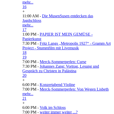
mehr...
16
+
11:00 AM -
Die MusenSusen entdecken das
Jagdschloss
mehr...
17
1:00 PM -
PAPIER IST MEIN GEMÜSE -
Papierkunst
7:30 PM -
Fritz Langs „Metropolis 1927“ - Gramm Art
Project - Stummfilm mit Livemusik
18
19
7:00 PM -
Merck-Sommerperlen: Curse
7:30 PM -
Johannes Zang: Vortrag, Lesung und
Gespräch zu Christen in Palästina
20
+
6:00 PM -
Konzertabend Violine
7:00 PM -
Merck-Sommerperlen: Von Wegen Lisbeth
mehr...
21
+
6:00 PM -
Volk im Schloss
7:00 PM -
weiter immer weiter ...?