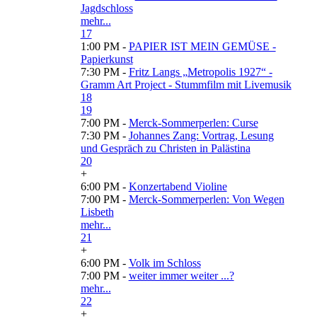
Jagdschloss
mehr...
17
1:00 PM -
PAPIER IST MEIN GEMÜSE -
Papierkunst
7:30 PM -
Fritz Langs „Metropolis 1927“ -
Gramm Art Project - Stummfilm mit Livemusik
18
19
7:00 PM -
Merck-Sommerperlen: Curse
7:30 PM -
Johannes Zang: Vortrag, Lesung
und Gespräch zu Christen in Palästina
20
+
6:00 PM -
Konzertabend Violine
7:00 PM -
Merck-Sommerperlen: Von Wegen
Lisbeth
mehr...
21
+
6:00 PM -
Volk im Schloss
7:00 PM -
weiter immer weiter ...?
mehr...
22
+