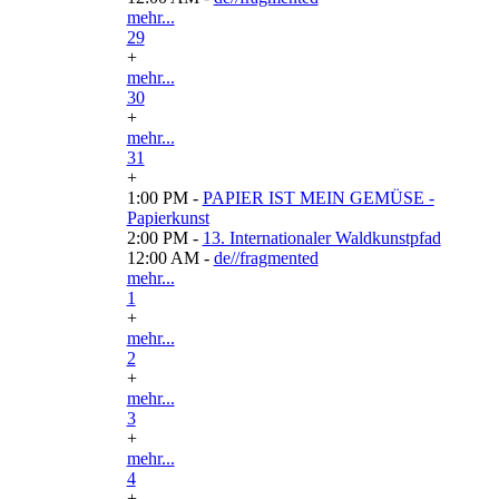
mehr...
29
+
mehr...
30
+
mehr...
31
+
1:00 PM -
PAPIER IST MEIN GEMÜSE -
Papierkunst
2:00 PM -
13. Internationaler Waldkunstpfad
12:00 AM -
de//fragmented
mehr...
1
+
mehr...
2
+
mehr...
3
+
mehr...
4
+