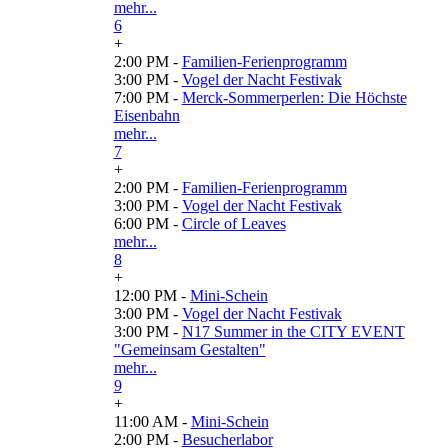
mehr...
6
+
2:00 PM -
Familien-Ferienprogramm
3:00 PM -
Vogel der Nacht Festivak
7:00 PM -
Merck-Sommerperlen: Die Höchste
Eisenbahn
mehr...
7
+
2:00 PM -
Familien-Ferienprogramm
3:00 PM -
Vogel der Nacht Festivak
6:00 PM -
Circle of Leaves
mehr...
8
+
12:00 PM -
Mini-Schein
3:00 PM -
Vogel der Nacht Festivak
3:00 PM -
N17 Summer in the CITY EVENT
"Gemeinsam Gestalten"
mehr...
9
+
11:00 AM -
Mini-Schein
2:00 PM -
Besucherlabor