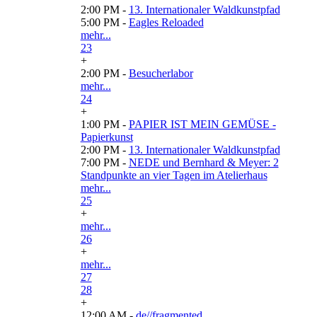
2:00 PM -
13. Internationaler Waldkunstpfad
5:00 PM -
Eagles Reloaded
mehr...
23
+
2:00 PM -
Besucherlabor
mehr...
24
+
1:00 PM -
PAPIER IST MEIN GEMÜSE -
Papierkunst
2:00 PM -
13. Internationaler Waldkunstpfad
7:00 PM -
NEDE und Bernhard & Meyer: 2
Standpunkte an vier Tagen im Atelierhaus
mehr...
25
+
mehr...
26
+
mehr...
27
28
+
12:00 AM -
de//fragmented