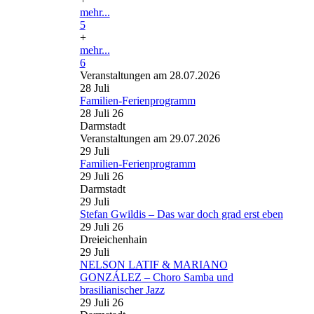
mehr...
5
+
mehr...
6
Veranstaltungen am 28.07.2026
28
Juli
Familien-Ferienprogramm
28 Juli 26
Darmstadt
Veranstaltungen am 29.07.2026
29
Juli
Familien-Ferienprogramm
29 Juli 26
Darmstadt
29
Juli
Stefan Gwildis – Das war doch grad erst eben
29 Juli 26
Dreieichenhain
29
Juli
NELSON LATIF & MARIANO
GONZÁLEZ – Choro Samba und
brasilianischer Jazz
29 Juli 26