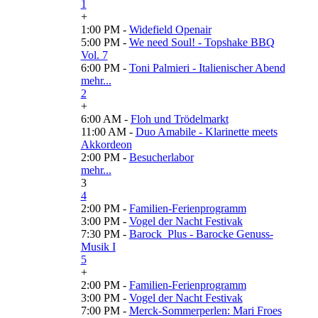
1
+
1:00 PM -
Widefield Openair
5:00 PM -
We need Soul! - Topshake BBQ
Vol. 7
6:00 PM -
Toni Palmieri - Italienischer Abend
mehr...
2
+
6:00 AM -
Floh und Trödelmarkt
11:00 AM -
Duo Amabile - Klarinette meets
Akkordeon
2:00 PM -
Besucherlabor
mehr...
3
4
2:00 PM -
Familien-Ferienprogramm
3:00 PM -
Vogel der Nacht Festivak
7:30 PM -
Barock_Plus - Barocke Genuss-
Musik I
5
+
2:00 PM -
Familien-Ferienprogramm
3:00 PM -
Vogel der Nacht Festivak
7:00 PM -
Merck-Sommerperlen: Mari Froes