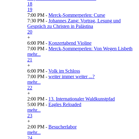
18
19
7:00 PM -
Merck-Sommerperlen: Curse
7:30 PM -
Johannes Zang: Vortrag, Lesung und
Gespräch zu Christen in Palästina
20
+
6:00 PM -
Konzertabend Violine
7:00 PM -
Merck-Sommerperlen: Von Wegen Lisbeth
mehr...
21
+
6:00 PM -
Volk im Schloss
7:00 PM -
weiter immer weiter ...?
mehr...
22
+
2:00 PM -
13. Internationaler Waldkunstpfad
5:00 PM -
Eagles Reloaded
mehr...
23
+
2:00 PM -
Besucherlabor
mehr...
24