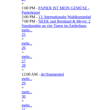
+
1:00 PM -
PAPIER IST MEIN GEMÜSE -
Papierkunst
2:00 PM -
13. Internationaler Waldkunstpfad
7:00 PM -
NEDE und Bernhard & Meyer: 2
Standpunkte an vier Tagen im Atelierhaus
mehr...
25
+
mehr...
26
+
mehr...
27
28
+
12:00 AM -
de//fragmented
mehr...
29
+
mehr...
30
+
mehr...
31