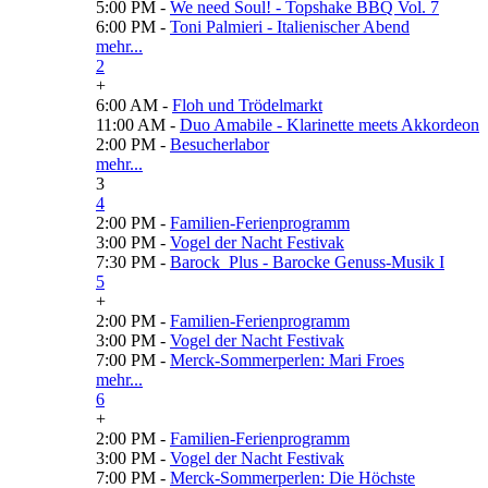
5:00 PM -
We need Soul! - Topshake BBQ Vol. 7
6:00 PM -
Toni Palmieri - Italienischer Abend
mehr...
2
+
6:00 AM -
Floh und Trödelmarkt
11:00 AM -
Duo Amabile - Klarinette meets Akkordeon
2:00 PM -
Besucherlabor
mehr...
3
4
2:00 PM -
Familien-Ferienprogramm
3:00 PM -
Vogel der Nacht Festivak
7:30 PM -
Barock_Plus - Barocke Genuss-Musik I
5
+
2:00 PM -
Familien-Ferienprogramm
3:00 PM -
Vogel der Nacht Festivak
7:00 PM -
Merck-Sommerperlen: Mari Froes
mehr...
6
+
2:00 PM -
Familien-Ferienprogramm
3:00 PM -
Vogel der Nacht Festivak
7:00 PM -
Merck-Sommerperlen: Die Höchste