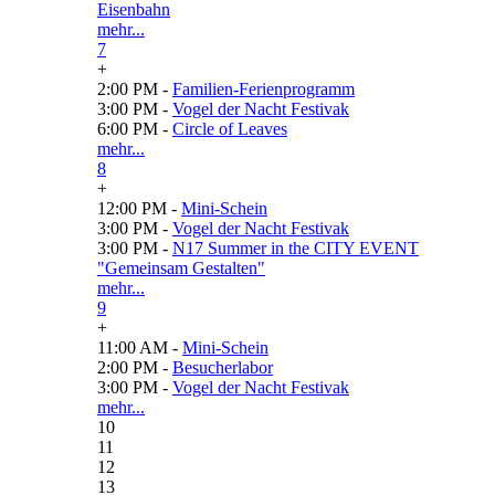
Eisenbahn
mehr...
7
+
2:00 PM -
Familien-Ferienprogramm
3:00 PM -
Vogel der Nacht Festivak
6:00 PM -
Circle of Leaves
mehr...
8
+
12:00 PM -
Mini-Schein
3:00 PM -
Vogel der Nacht Festivak
3:00 PM -
N17 Summer in the CITY EVENT
"Gemeinsam Gestalten"
mehr...
9
+
11:00 AM -
Mini-Schein
2:00 PM -
Besucherlabor
3:00 PM -
Vogel der Nacht Festivak
mehr...
10
11
12
13