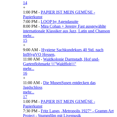
14
+
1:00 PM -
PAPIER IST MEIN GEMÜSE -
Papierkunst
7:00 PM -
LOOP by Agendasuite
8:00 PM -
Mira Cohan + Jeremy Fast ausgewählte
internationale Klassiker aus Jazz, Latin und Chanson
mehr...
15
+
9:00 AM -
Hygiene Sachkundekurs 40 Std. nach
InfHygVO Hessen,
11:00 AM -
Waldkolonie Darmstadt, Hof und-
Gartenflohmarkt \\\"Waldfloh\\\"
mehr...
16
+
11:00 AM -
Die MusenSusen entdecken das
Jagdschloss
mehr...
17
1:00 PM -
PAPIER IST MEIN GEMÜSE -
Papierkunst
7:30 PM -
Fritz Langs „Metropolis 1927“ - Gramm Art
Project - Stummfilm mit Livemusik