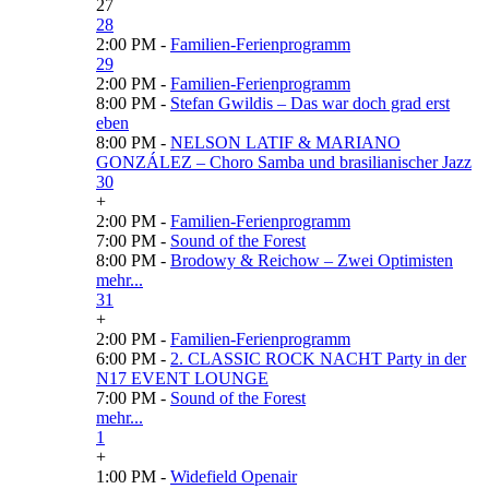
27
28
2:00 PM -
Familien-Ferienprogramm
29
2:00 PM -
Familien-Ferienprogramm
8:00 PM -
Stefan Gwildis – Das war doch grad erst
eben
8:00 PM -
NELSON LATIF & MARIANO
GONZÁLEZ – Choro Samba und brasilianischer Jazz
30
+
2:00 PM -
Familien-Ferienprogramm
7:00 PM -
Sound of the Forest
8:00 PM -
Brodowy & Reichow – Zwei Optimisten
mehr...
31
+
2:00 PM -
Familien-Ferienprogramm
6:00 PM -
2. CLASSIC ROCK NACHT Party in der
N17 EVENT LOUNGE
7:00 PM -
Sound of the Forest
mehr...
1
+
1:00 PM -
Widefield Openair