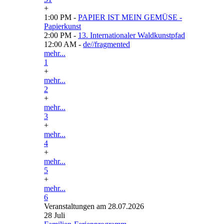
+
1:00 PM -
PAPIER IST MEIN GEMÜSE -
Papierkunst
2:00 PM -
13. Internationaler Waldkunstpfad
12:00 AM -
de//fragmented
mehr...
1
+
mehr...
2
+
mehr...
3
+
mehr...
4
+
mehr...
5
+
mehr...
6
Veranstaltungen am 28.07.2026
28
Juli