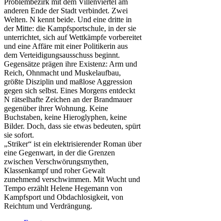
Problembezirk mit dem Villenviertel am
anderen Ende der Stadt verbindet. Zwei
Welten. N kennt beide. Und eine dritte in
der Mitte: die Kampfsportschule, in der sie
unterrichtet, sich auf Wettkämpfe vorbereitet
und eine Affäre mit einer Politikerin aus
dem Verteidigungsausschuss beginnt.
Gegensätze prägen ihre Existenz: Arm und
Reich, Ohnmacht und Muskelaufbau,
größte Disziplin und maßlose Aggression
gegen sich selbst. Eines Morgens entdeckt
N rätselhafte Zeichen an der Brandmauer
gegenüber ihrer Wohnung. Keine
Buchstaben, keine Hieroglyphen, keine
Bilder. Doch, dass sie etwas bedeuten, spürt
sie sofort.
„Striker“ ist ein elektrisierender Roman über
eine Gegenwart, in der die Grenzen
zwischen Verschwörungsmythen,
Klassenkampf und roher Gewalt
zunehmend verschwimmen. Mit Wucht und
Tempo erzählt Helene Hegemann von
Kampfsport und Obdachlosigkeit, von
Reichtum und Verdrängung.