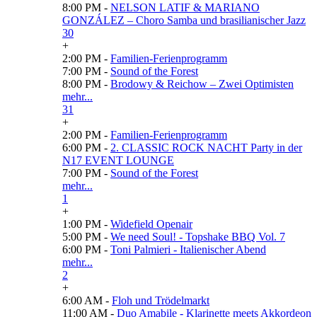
8:00 PM -
NELSON LATIF & MARIANO
GONZÁLEZ – Choro Samba und brasilianischer Jazz
30
+
2:00 PM -
Familien-Ferienprogramm
7:00 PM -
Sound of the Forest
8:00 PM -
Brodowy & Reichow – Zwei Optimisten
mehr...
31
+
2:00 PM -
Familien-Ferienprogramm
6:00 PM -
2. CLASSIC ROCK NACHT Party in der
N17 EVENT LOUNGE
7:00 PM -
Sound of the Forest
mehr...
1
+
1:00 PM -
Widefield Openair
5:00 PM -
We need Soul! - Topshake BBQ Vol. 7
6:00 PM -
Toni Palmieri - Italienischer Abend
mehr...
2
+
6:00 AM -
Floh und Trödelmarkt
11:00 AM -
Duo Amabile - Klarinette meets Akkordeon