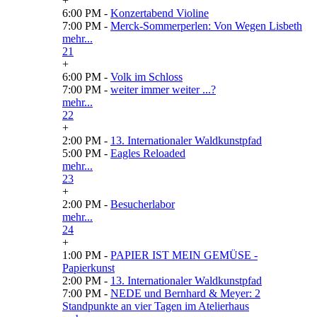
+
6:00 PM -
Konzertabend Violine
7:00 PM -
Merck-Sommerperlen: Von Wegen Lisbeth
mehr...
21
+
6:00 PM -
Volk im Schloss
7:00 PM -
weiter immer weiter ...?
mehr...
22
+
2:00 PM -
13. Internationaler Waldkunstpfad
5:00 PM -
Eagles Reloaded
mehr...
23
+
2:00 PM -
Besucherlabor
mehr...
24
+
1:00 PM -
PAPIER IST MEIN GEMÜSE -
Papierkunst
2:00 PM -
13. Internationaler Waldkunstpfad
7:00 PM -
NEDE und Bernhard & Meyer: 2
Standpunkte an vier Tagen im Atelierhaus