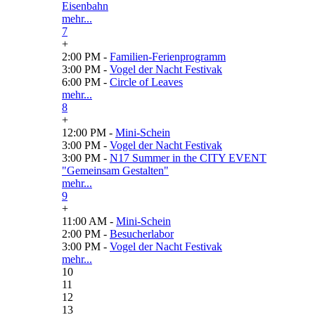
Eisenbahn
mehr...
7
+
2:00 PM -
Familien-Ferienprogramm
3:00 PM -
Vogel der Nacht Festivak
6:00 PM -
Circle of Leaves
mehr...
8
+
12:00 PM -
Mini-Schein
3:00 PM -
Vogel der Nacht Festivak
3:00 PM -
N17 Summer in the CITY EVENT
"Gemeinsam Gestalten"
mehr...
9
+
11:00 AM -
Mini-Schein
2:00 PM -
Besucherlabor
3:00 PM -
Vogel der Nacht Festivak
mehr...
10
11
12
13