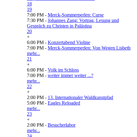
18
19
7:00 PM -
Merck-Sommerperlen: Curse
7:30 PM -
Johannes Zang: Vortrag, Lesung und
Gespräch zu Christen in Palästina
20
+
6:00 PM -
Konzertabend Violine
7:00 PM -
Merck-Sommerperlen: Von Wegen Lisbeth
mehr...
21
+
6:00 PM -
Volk im Schloss
7:00 PM -
weiter immer weiter ...?
mehr...
22
+
2:00 PM -
13. Internationaler Waldkunstpfad
5:00 PM -
Eagles Reloaded
mehr...
23
+
2:00 PM -
Besucherlabor
mehr...
24