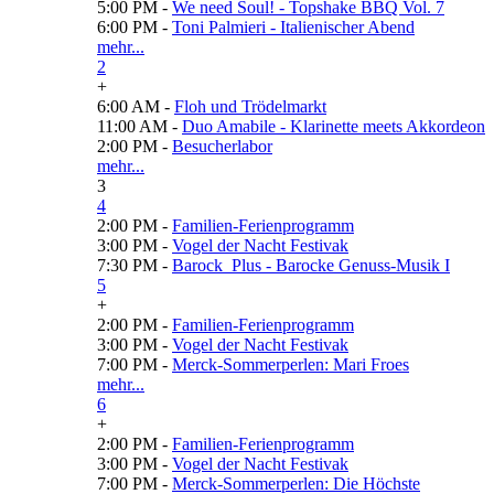
5:00 PM -
We need Soul! - Topshake BBQ Vol. 7
6:00 PM -
Toni Palmieri - Italienischer Abend
mehr...
2
+
6:00 AM -
Floh und Trödelmarkt
11:00 AM -
Duo Amabile - Klarinette meets Akkordeon
2:00 PM -
Besucherlabor
mehr...
3
4
2:00 PM -
Familien-Ferienprogramm
3:00 PM -
Vogel der Nacht Festivak
7:30 PM -
Barock_Plus - Barocke Genuss-Musik I
5
+
2:00 PM -
Familien-Ferienprogramm
3:00 PM -
Vogel der Nacht Festivak
7:00 PM -
Merck-Sommerperlen: Mari Froes
mehr...
6
+
2:00 PM -
Familien-Ferienprogramm
3:00 PM -
Vogel der Nacht Festivak
7:00 PM -
Merck-Sommerperlen: Die Höchste