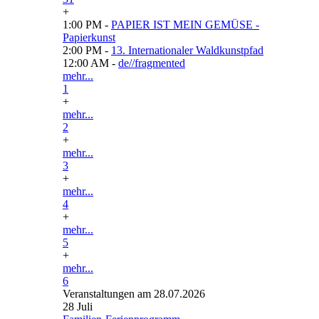
+
1:00 PM -
PAPIER IST MEIN GEMÜSE -
Papierkunst
2:00 PM -
13. Internationaler Waldkunstpfad
12:00 AM -
de//fragmented
mehr...
1
+
mehr...
2
+
mehr...
3
+
mehr...
4
+
mehr...
5
+
mehr...
6
Veranstaltungen am 28.07.2026
28
Juli