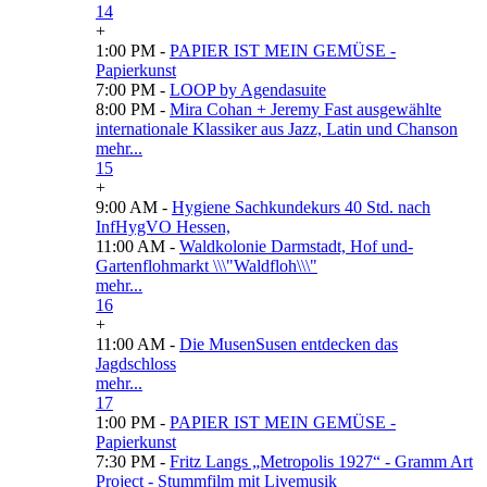
14
+
1:00 PM -
PAPIER IST MEIN GEMÜSE -
Papierkunst
7:00 PM -
LOOP by Agendasuite
8:00 PM -
Mira Cohan + Jeremy Fast ausgewählte
internationale Klassiker aus Jazz, Latin und Chanson
mehr...
15
+
9:00 AM -
Hygiene Sachkundekurs 40 Std. nach
InfHygVO Hessen,
11:00 AM -
Waldkolonie Darmstadt, Hof und-
Gartenflohmarkt \\\"Waldfloh\\\"
mehr...
16
+
11:00 AM -
Die MusenSusen entdecken das
Jagdschloss
mehr...
17
1:00 PM -
PAPIER IST MEIN GEMÜSE -
Papierkunst
7:30 PM -
Fritz Langs „Metropolis 1927“ - Gramm Art
Project - Stummfilm mit Livemusik