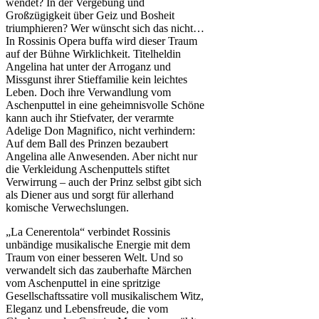
wendet? In der Vergebung und
Großzügigkeit über Geiz und Bosheit
triumphieren? Wer wünscht sich das nicht…
In Rossinis Opera buffa wird dieser Traum
auf der Bühne Wirklichkeit. Titelheldin
Angelina hat unter der Arroganz und
Missgunst ihrer Stieffamilie kein leichtes
Leben. Doch ihre Verwandlung vom
Aschenputtel in eine geheimnisvolle Schöne
kann auch ihr Stiefvater, der verarmte
Adelige Don Magnifico, nicht verhindern:
Auf dem Ball des Prinzen bezaubert
Angelina alle Anwesenden. Aber nicht nur
die Verkleidung Aschenputtels stiftet
Verwirrung – auch der Prinz selbst gibt sich
als Diener aus und sorgt für allerhand
komische Verwechslungen.
„La Cenerentola“ verbindet Rossinis
unbändige musikalische Energie mit dem
Traum von einer besseren Welt. Und so
verwandelt sich das zauberhafte Märchen
vom Aschenputtel in eine spritzige
Gesellschaftssatire voll musikalischem Witz,
Eleganz und Lebensfreude, die vom