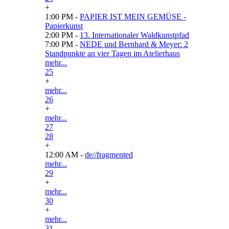
+
1:00 PM -
PAPIER IST MEIN GEMÜSE -
Papierkunst
2:00 PM -
13. Internationaler Waldkunstpfad
7:00 PM -
NEDE und Bernhard & Meyer: 2
Standpunkte an vier Tagen im Atelierhaus
mehr...
25
+
mehr...
26
+
mehr...
27
28
+
12:00 AM -
de//fragmented
mehr...
29
+
mehr...
30
+
mehr...
31