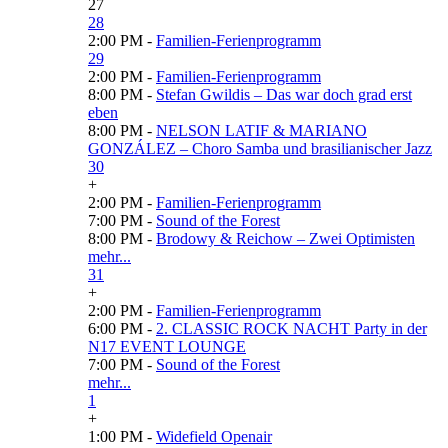
27
28
2:00 PM -
Familien-Ferienprogramm
29
2:00 PM -
Familien-Ferienprogramm
8:00 PM -
Stefan Gwildis – Das war doch grad erst
eben
8:00 PM -
NELSON LATIF & MARIANO
GONZÁLEZ – Choro Samba und brasilianischer Jazz
30
+
2:00 PM -
Familien-Ferienprogramm
7:00 PM -
Sound of the Forest
8:00 PM -
Brodowy & Reichow – Zwei Optimisten
mehr...
31
+
2:00 PM -
Familien-Ferienprogramm
6:00 PM -
2. CLASSIC ROCK NACHT Party in der
N17 EVENT LOUNGE
7:00 PM -
Sound of the Forest
mehr...
1
+
1:00 PM -
Widefield Openair