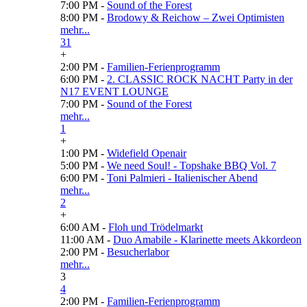
7:00 PM -
Sound of the Forest
8:00 PM -
Brodowy & Reichow – Zwei Optimisten
mehr...
31
+
2:00 PM -
Familien-Ferienprogramm
6:00 PM -
2. CLASSIC ROCK NACHT Party in der
N17 EVENT LOUNGE
7:00 PM -
Sound of the Forest
mehr...
1
+
1:00 PM -
Widefield Openair
5:00 PM -
We need Soul! - Topshake BBQ Vol. 7
6:00 PM -
Toni Palmieri - Italienischer Abend
mehr...
2
+
6:00 AM -
Floh und Trödelmarkt
11:00 AM -
Duo Amabile - Klarinette meets Akkordeon
2:00 PM -
Besucherlabor
mehr...
3
4
2:00 PM -
Familien-Ferienprogramm