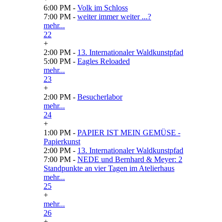
6:00 PM -
Volk im Schloss
7:00 PM -
weiter immer weiter ...?
mehr...
22
+
2:00 PM -
13. Internationaler Waldkunstpfad
5:00 PM -
Eagles Reloaded
mehr...
23
+
2:00 PM -
Besucherlabor
mehr...
24
+
1:00 PM -
PAPIER IST MEIN GEMÜSE -
Papierkunst
2:00 PM -
13. Internationaler Waldkunstpfad
7:00 PM -
NEDE und Bernhard & Meyer: 2
Standpunkte an vier Tagen im Atelierhaus
mehr...
25
+
mehr...
26
+