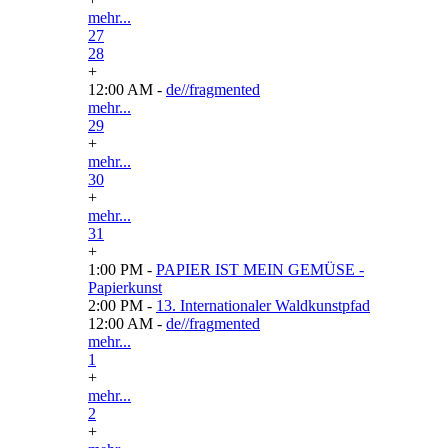
mehr...
27
28
+
12:00 AM -
de//fragmented
mehr...
29
+
mehr...
30
+
mehr...
31
+
1:00 PM -
PAPIER IST MEIN GEMÜSE -
Papierkunst
2:00 PM -
13. Internationaler Waldkunstpfad
12:00 AM -
de//fragmented
mehr...
1
+
mehr...
2
+