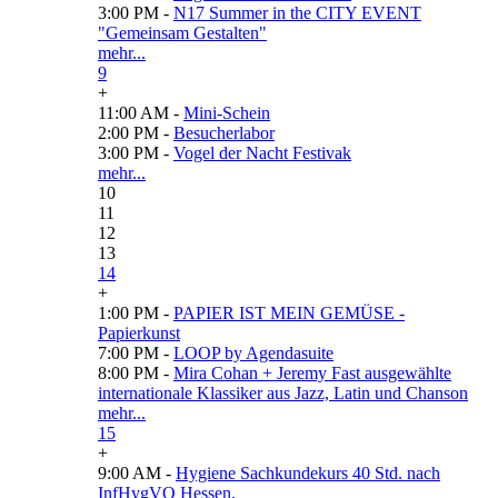
3:00 PM -
N17 Summer in the CITY EVENT
"Gemeinsam Gestalten"
mehr...
9
+
11:00 AM -
Mini-Schein
2:00 PM -
Besucherlabor
3:00 PM -
Vogel der Nacht Festivak
mehr...
10
11
12
13
14
+
1:00 PM -
PAPIER IST MEIN GEMÜSE -
Papierkunst
7:00 PM -
LOOP by Agendasuite
8:00 PM -
Mira Cohan + Jeremy Fast ausgewählte
internationale Klassiker aus Jazz, Latin und Chanson
mehr...
15
+
9:00 AM -
Hygiene Sachkundekurs 40 Std. nach
InfHygVO Hessen,