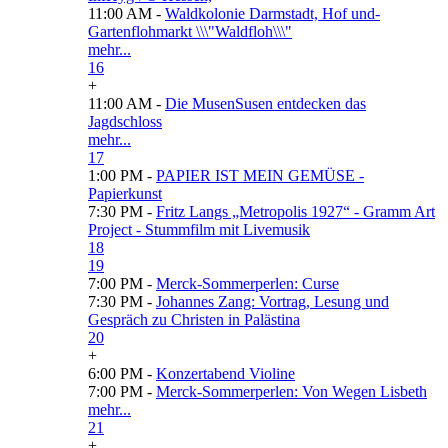
11:00 AM -
Waldkolonie Darmstadt, Hof und-
Gartenflohmarkt \\\"Waldfloh\\\"
mehr...
16
+
11:00 AM -
Die MusenSusen entdecken das
Jagdschloss
mehr...
17
1:00 PM -
PAPIER IST MEIN GEMÜSE -
Papierkunst
7:30 PM -
Fritz Langs „Metropolis 1927“ - Gramm Art
Project - Stummfilm mit Livemusik
18
19
7:00 PM -
Merck-Sommerperlen: Curse
7:30 PM -
Johannes Zang: Vortrag, Lesung und
Gespräch zu Christen in Palästina
20
+
6:00 PM -
Konzertabend Violine
7:00 PM -
Merck-Sommerperlen: Von Wegen Lisbeth
mehr...
21
+