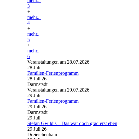
mehr...
3
+
mehr...
4
+
mehr...
5
+
mehr...
6
Veranstaltungen am 28.07.2026
28
Juli
Familien-Ferienprogramm
28 Juli 26
Darmstadt
Veranstaltungen am 29.07.2026
29
Juli
Familien-Ferienprogramm
29 Juli 26
Darmstadt
29
Juli
Stefan Gwildis – Das war doch grad erst eben
29 Juli 26
Dreieichenhain