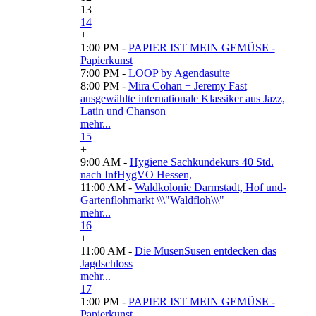
13
14
+
1:00 PM -
PAPIER IST MEIN GEMÜSE -
Papierkunst
7:00 PM -
LOOP by Agendasuite
8:00 PM -
Mira Cohan + Jeremy Fast
ausgewählte internationale Klassiker aus Jazz,
Latin und Chanson
mehr...
15
+
9:00 AM -
Hygiene Sachkundekurs 40 Std.
nach InfHygVO Hessen,
11:00 AM -
Waldkolonie Darmstadt, Hof und-
Gartenflohmarkt \\\"Waldfloh\\\"
mehr...
16
+
11:00 AM -
Die MusenSusen entdecken das
Jagdschloss
mehr...
17
1:00 PM -
PAPIER IST MEIN GEMÜSE -
Papierkunst