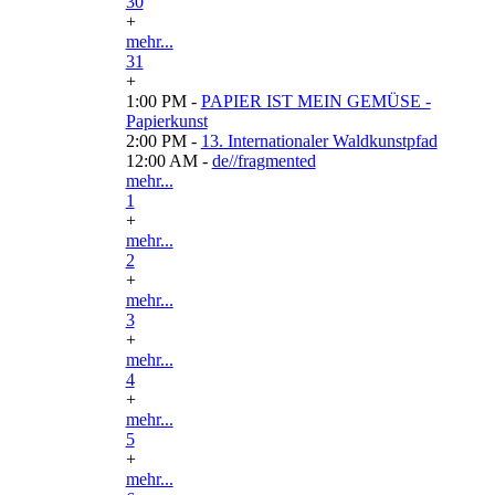
30
+
mehr...
31
+
1:00 PM -
PAPIER IST MEIN GEMÜSE -
Papierkunst
2:00 PM -
13. Internationaler Waldkunstpfad
12:00 AM -
de//fragmented
mehr...
1
+
mehr...
2
+
mehr...
3
+
mehr...
4
+
mehr...
5
+
mehr...