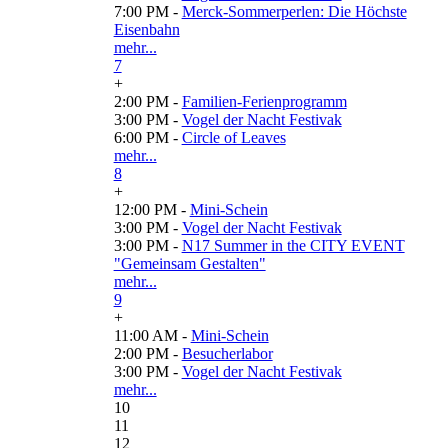
7:00 PM -
Merck-Sommerperlen: Die Höchste
Eisenbahn
mehr...
7
+
2:00 PM -
Familien-Ferienprogramm
3:00 PM -
Vogel der Nacht Festivak
6:00 PM -
Circle of Leaves
mehr...
8
+
12:00 PM -
Mini-Schein
3:00 PM -
Vogel der Nacht Festivak
3:00 PM -
N17 Summer in the CITY EVENT
"Gemeinsam Gestalten"
mehr...
9
+
11:00 AM -
Mini-Schein
2:00 PM -
Besucherlabor
3:00 PM -
Vogel der Nacht Festivak
mehr...
10
11
12