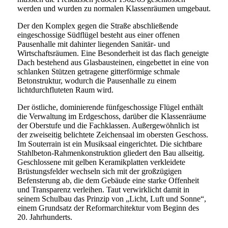
werden und wurden zu normalen Klassenräumen umgebaut.
Der den Komplex gegen die Straße abschließende
eingeschossige Südflügel besteht aus einer offenen
Pausenhalle mit dahinter liegenden Sanitär- und
Wirtschaftsräumen. Eine Besonderheit ist das flach geneigte
Dach bestehend aus Glasbausteinen, eingebettet in eine von
schlanken Stützen getragene gitterförmige schmale
Betonstruktur, wodurch die Pausenhalle zu einem
lichtdurchfluteten Raum wird.
Der östliche, dominierende fünfgeschossige Flügel enthält
die Verwaltung im Erdgeschoss, darüber die Klassenräume
der Oberstufe und die Fachklassen. Außergewöhnlich ist
der zweiseitig belichtete Zeichensaal im obersten Geschoss.
Im Souterrain ist ein Musiksaal eingerichtet. Die sichtbare
Stahlbeton-Rahmenkonstruktion gliedert den Bau allseitig.
Geschlossene mit gelben Keramikplatten verkleidete
Brüstungsfelder wechseln sich mit der großzügigen
Befensterung ab, die dem Gebäude eine starke Offenheit
und Transparenz verleihen. Taut verwirklicht damit in
seinem Schulbau das Prinzip von „Licht, Luft und Sonne“,
einem Grundsatz der Reformarchitektur vom Beginn des
20. Jahrhunderts.