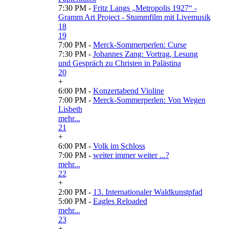
7:30 PM -
Fritz Langs „Metropolis 1927“ -
Gramm Art Project - Stummfilm mit Livemusik
18
19
7:00 PM -
Merck-Sommerperlen: Curse
7:30 PM -
Johannes Zang: Vortrag, Lesung
und Gespräch zu Christen in Palästina
20
+
6:00 PM -
Konzertabend Violine
7:00 PM -
Merck-Sommerperlen: Von Wegen
Lisbeth
mehr...
21
+
6:00 PM -
Volk im Schloss
7:00 PM -
weiter immer weiter ...?
mehr...
22
+
2:00 PM -
13. Internationaler Waldkunstpfad
5:00 PM -
Eagles Reloaded
mehr...
23
+