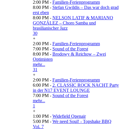
2:00 PM -
Familien-Ferienprogramm
8:00 PM -
Stefan Gwildis – Das war doch grad
erst eben
8:00 PM -
NELSON LATIF & MARIANO
GONZÁLEZ – Choro Samba und
brasilianischer Jazz
30
+
2:00 PM -
Familien-Ferienprogramm
7:00 PM -
Sound of the Forest
8:00 PM -
Brodowy & Reichow – Zwei
Optimisten
mehr...
31
+
2:00 PM -
Familien-Ferienprogramm
6:00 PM -
2. CLASSIC ROCK NACHT Party
in der N17 EVENT LOUNGE
7:00 PM -
Sound of the Forest
mehr...
1
+
1:00 PM -
Widefield Openair
5:00 PM -
We need Soul! - Topshake BBQ
Vol. 7