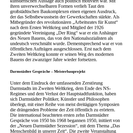
künstlerischen Aussage auch politisch motiviert war. Mit
ihren unverwechselbaren Formen verlieh Taut den
großstädtischen Baukomplexen einen eigenen Ausdruck,
der das Selbstbewusstsein der Gewerkschaften stärkte. Als
Mitbegründer des revolutionären „Arbeitsrates für Kunst“
nach dem Ersten Weltkrieg und Mitglied der 1926
gegründete Vereinigung „Der Ring“ war er ein Anhänger
des Neuen Bauens, das von den Nationalsozialisten als
undeutsch verschmäht wurde. Dementsprechend war er von
öffentlichen Aufträgen ausgeschlossen. Erst nach dem
Zweiten Weltkrieg konnte er seinen Weg des modernen
Bauens der zwanziger Jahre wieder fortsetzen.
Darmstädter Gespräche – Meisterbauprojekt
Unter dem Eindruck der umfassenden Zerstörung
Darmstadts im Zweiten Weltkrieg, dem Ende des NS-
Regimes und dem Verlust der Hauptstadtfunktion, haben
sich Darmstädter Politiker, Künstler und Philosophen
überlegt, mit einer Reihe von meist dreitägigen Symposien
die drängenden Probleme der Zeit öffentlich zu erörtern.
Die international beachteten ersten zehn Darmstädter
Gespräche von 1950 bis 1968 begannen 1950, initiiert von
der „Neuen Darmstädter Sezession“, mit dem Thema „Das
Menschenbild in unserer Zeit“. Die zweite Veranstaltung