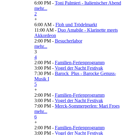
6:00 PM -
Toni Palmieri - Italienischer Abend
mehr...
2
+
6:00 AM -
Floh und Trödelmarkt
11:00 AM -
Duo Amabile - Klarinette meets
Akkordeon
2:00 PM -
Besucherlabor
mehr...
3
4
2:00 PM -
Familien-Ferienprogramm
3:00 PM -
Vogel der Nacht Festivak
7:30 PM -
Barock_Plus - Barocke Genuss-
Musik I
5
+
2:00 PM -
Familien-Ferienprogramm
3:00 PM -
Vogel der Nacht Festivak
7:00 PM -
Merck-Sommerperlen: Mari Froes
mehr...
6
+
2:00 PM -
Familien-Ferienprogramm
3:00 PM -
Vogel der Nacht Festivak