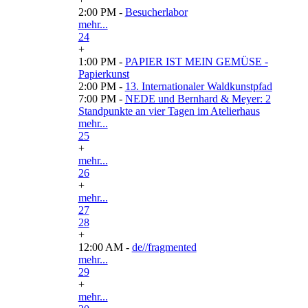
2:00 PM -
Besucherlabor
mehr...
24
+
1:00 PM -
PAPIER IST MEIN GEMÜSE -
Papierkunst
2:00 PM -
13. Internationaler Waldkunstpfad
7:00 PM -
NEDE und Bernhard & Meyer: 2
Standpunkte an vier Tagen im Atelierhaus
mehr...
25
+
mehr...
26
+
mehr...
27
28
+
12:00 AM -
de//fragmented
mehr...
29
+
mehr...