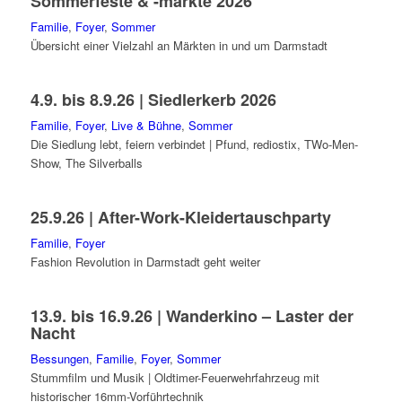
Sommerfeste & -märkte 2026
Familie
,
Foyer
,
Sommer
Übersicht einer Vielzahl an Märkten in und um Darmstadt
4.9. bis 8.9.26 | Siedlerkerb 2026
Familie
,
Foyer
,
Live & Bühne
,
Sommer
Die Siedlung lebt, feiern verbindet | Pfund, rediostix, TWo-Men-
Show, The Silverballs
25.9.26 | After-Work-Kleidertauschparty
Familie
,
Foyer
Fashion Revolution in Darmstadt geht weiter
13.9. bis 16.9.26 | Wanderkino – Laster der
Nacht
Bessungen
,
Familie
,
Foyer
,
Sommer
Stummfilm und Musik | Oldtimer-Feuerwehrfahrzeug mit
historischer 16mm-Vorführtechnik