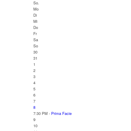
So.
Mo
Di
Mi
Do
Fr
Sa
So
30
31
1
2
3
4
5
6
7
8
7:30 PM -
Prima Facie
9
10