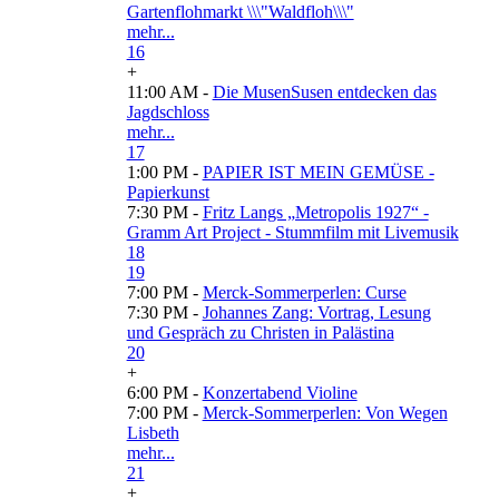
Gartenflohmarkt \\\"Waldfloh\\\"
mehr...
16
+
11:00 AM -
Die MusenSusen entdecken das
Jagdschloss
mehr...
17
1:00 PM -
PAPIER IST MEIN GEMÜSE -
Papierkunst
7:30 PM -
Fritz Langs „Metropolis 1927“ -
Gramm Art Project - Stummfilm mit Livemusik
18
19
7:00 PM -
Merck-Sommerperlen: Curse
7:30 PM -
Johannes Zang: Vortrag, Lesung
und Gespräch zu Christen in Palästina
20
+
6:00 PM -
Konzertabend Violine
7:00 PM -
Merck-Sommerperlen: Von Wegen
Lisbeth
mehr...
21
+