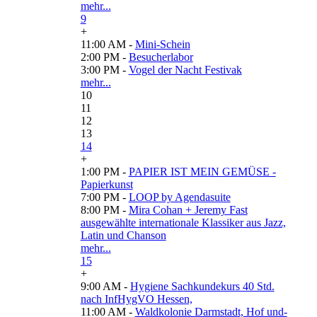
mehr...
9
+
11:00 AM -
Mini-Schein
2:00 PM -
Besucherlabor
3:00 PM -
Vogel der Nacht Festivak
mehr...
10
11
12
13
14
+
1:00 PM -
PAPIER IST MEIN GEMÜSE -
Papierkunst
7:00 PM -
LOOP by Agendasuite
8:00 PM -
Mira Cohan + Jeremy Fast
ausgewählte internationale Klassiker aus Jazz,
Latin und Chanson
mehr...
15
+
9:00 AM -
Hygiene Sachkundekurs 40 Std.
nach InfHygVO Hessen,
11:00 AM -
Waldkolonie Darmstadt, Hof und-