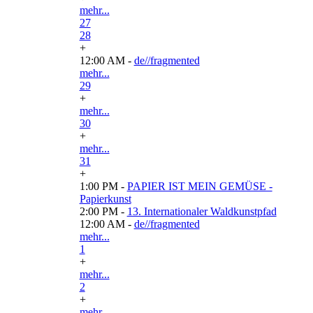
mehr...
27
28
+
12:00 AM -
de//fragmented
mehr...
29
+
mehr...
30
+
mehr...
31
+
1:00 PM -
PAPIER IST MEIN GEMÜSE -
Papierkunst
2:00 PM -
13. Internationaler Waldkunstpfad
12:00 AM -
de//fragmented
mehr...
1
+
mehr...
2
+
mehr...