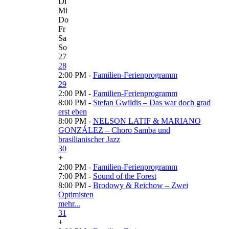
Di
Mi
Do
Fr
Sa
So
27
28
2:00 PM -
Familien-Ferienprogramm
29
2:00 PM -
Familien-Ferienprogramm
8:00 PM -
Stefan Gwildis – Das war doch grad
erst eben
8:00 PM -
NELSON LATIF & MARIANO
GONZÁLEZ – Choro Samba und
brasilianischer Jazz
30
+
2:00 PM -
Familien-Ferienprogramm
7:00 PM -
Sound of the Forest
8:00 PM -
Brodowy & Reichow – Zwei
Optimisten
mehr...
31
+