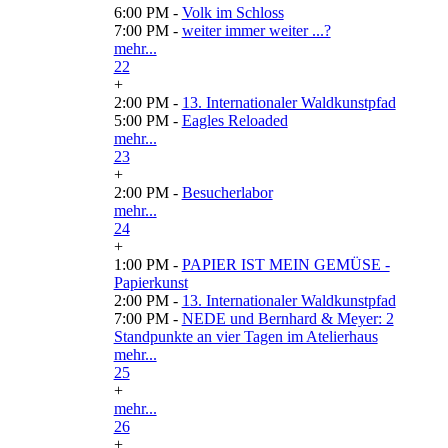
6:00 PM -
Volk im Schloss
7:00 PM -
weiter immer weiter ...?
mehr...
22
+
2:00 PM -
13. Internationaler Waldkunstpfad
5:00 PM -
Eagles Reloaded
mehr...
23
+
2:00 PM -
Besucherlabor
mehr...
24
+
1:00 PM -
PAPIER IST MEIN GEMÜSE -
Papierkunst
2:00 PM -
13. Internationaler Waldkunstpfad
7:00 PM -
NEDE und Bernhard & Meyer: 2
Standpunkte an vier Tagen im Atelierhaus
mehr...
25
+
mehr...
26
+