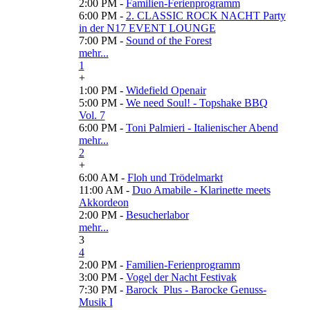
2:00 PM -
Familien-Ferienprogramm
6:00 PM -
2. CLASSIC ROCK NACHT Party
in der N17 EVENT LOUNGE
7:00 PM -
Sound of the Forest
mehr...
1
+
1:00 PM -
Widefield Openair
5:00 PM -
We need Soul! - Topshake BBQ
Vol. 7
6:00 PM -
Toni Palmieri - Italienischer Abend
mehr...
2
+
6:00 AM -
Floh und Trödelmarkt
11:00 AM -
Duo Amabile - Klarinette meets
Akkordeon
2:00 PM -
Besucherlabor
mehr...
3
4
2:00 PM -
Familien-Ferienprogramm
3:00 PM -
Vogel der Nacht Festivak
7:30 PM -
Barock_Plus - Barocke Genuss-
Musik I