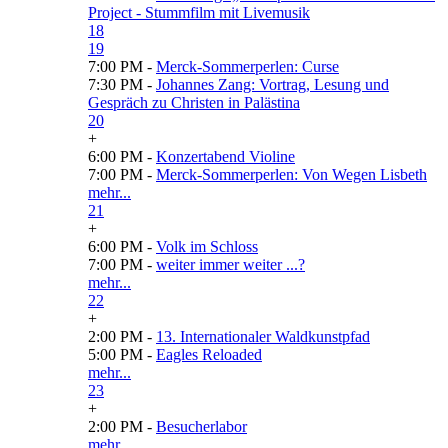
Project - Stummfilm mit Livemusik
18
19
7:00 PM -
Merck-Sommerperlen: Curse
7:30 PM -
Johannes Zang: Vortrag, Lesung und
Gespräch zu Christen in Palästina
20
+
6:00 PM -
Konzertabend Violine
7:00 PM -
Merck-Sommerperlen: Von Wegen Lisbeth
mehr...
21
+
6:00 PM -
Volk im Schloss
7:00 PM -
weiter immer weiter ...?
mehr...
22
+
2:00 PM -
13. Internationaler Waldkunstpfad
5:00 PM -
Eagles Reloaded
mehr...
23
+
2:00 PM -
Besucherlabor
mehr...