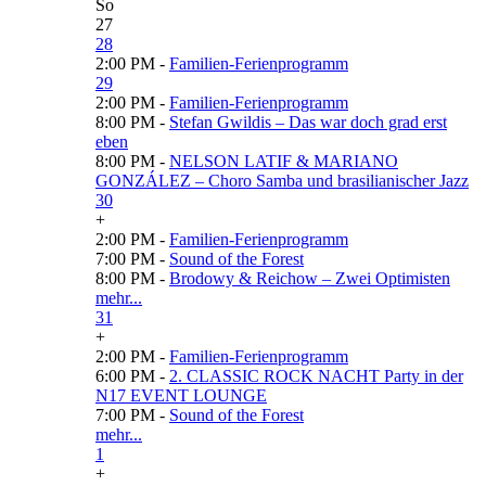
So
27
28
2:00 PM -
Familien-Ferienprogramm
29
2:00 PM -
Familien-Ferienprogramm
8:00 PM -
Stefan Gwildis – Das war doch grad erst
eben
8:00 PM -
NELSON LATIF & MARIANO
GONZÁLEZ – Choro Samba und brasilianischer Jazz
30
+
2:00 PM -
Familien-Ferienprogramm
7:00 PM -
Sound of the Forest
8:00 PM -
Brodowy & Reichow – Zwei Optimisten
mehr...
31
+
2:00 PM -
Familien-Ferienprogramm
6:00 PM -
2. CLASSIC ROCK NACHT Party in der
N17 EVENT LOUNGE
7:00 PM -
Sound of the Forest
mehr...
1
+