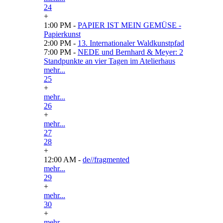
24
+
1:00 PM -
PAPIER IST MEIN GEMÜSE -
Papierkunst
2:00 PM -
13. Internationaler Waldkunstpfad
7:00 PM -
NEDE und Bernhard & Meyer: 2
Standpunkte an vier Tagen im Atelierhaus
mehr...
25
+
mehr...
26
+
mehr...
27
28
+
12:00 AM -
de//fragmented
mehr...
29
+
mehr...
30
+
mehr...