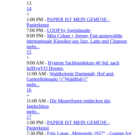
13
14
+
1:00 PM -
PAPIER IST MEIN GEMÜSE -
Papierkunst
7:00 PM -
LOOP by Agendasuite
8:00 PM -
Mira Cohan + Jeremy Fast ausgewählte
internationale Klassiker aus Jazz, Latin und Chanson
mehr...
15
+
9:00 AM -
Hygiene Sachkundekurs 40 Std. nach
InfHygVO Hessen,
11:00 AM -
Waldkolonie Darmstadt, Hof und-
Gartenflohmarkt \\\"Waldfloh\\\"
mehr...
16
+
11:00 AM -
Die MusenSusen entdecken das
Jagdschloss
mehr...
17
1:00 PM -
PAPIER IST MEIN GEMÜSE -
Papierkunst
7:30 PM -
Fritz Langs „Metropolis 1927“ - Gramm Art