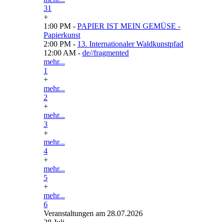
31
+
1:00 PM -
PAPIER IST MEIN GEMÜSE -
Papierkunst
2:00 PM -
13. Internationaler Waldkunstpfad
12:00 AM -
de//fragmented
mehr...
1
+
mehr...
2
+
mehr...
3
+
mehr...
4
+
mehr...
5
+
mehr...
6
Veranstaltungen am 28.07.2026