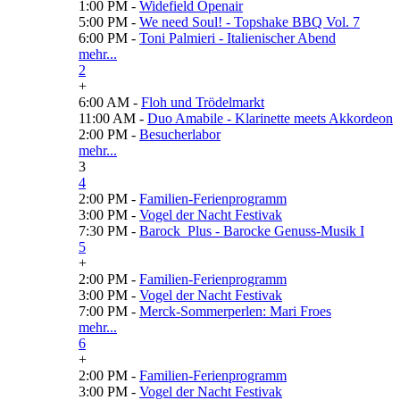
1:00 PM -
Widefield Openair
5:00 PM -
We need Soul! - Topshake BBQ Vol. 7
6:00 PM -
Toni Palmieri - Italienischer Abend
mehr...
2
+
6:00 AM -
Floh und Trödelmarkt
11:00 AM -
Duo Amabile - Klarinette meets Akkordeon
2:00 PM -
Besucherlabor
mehr...
3
4
2:00 PM -
Familien-Ferienprogramm
3:00 PM -
Vogel der Nacht Festivak
7:30 PM -
Barock_Plus - Barocke Genuss-Musik I
5
+
2:00 PM -
Familien-Ferienprogramm
3:00 PM -
Vogel der Nacht Festivak
7:00 PM -
Merck-Sommerperlen: Mari Froes
mehr...
6
+
2:00 PM -
Familien-Ferienprogramm
3:00 PM -
Vogel der Nacht Festivak