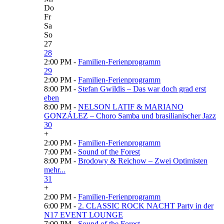
Do
Fr
Sa
So
27
28
2:00 PM -
Familien-Ferienprogramm
29
2:00 PM -
Familien-Ferienprogramm
8:00 PM -
Stefan Gwildis – Das war doch grad erst
eben
8:00 PM -
NELSON LATIF & MARIANO
GONZÁLEZ – Choro Samba und brasilianischer Jazz
30
+
2:00 PM -
Familien-Ferienprogramm
7:00 PM -
Sound of the Forest
8:00 PM -
Brodowy & Reichow – Zwei Optimisten
mehr...
31
+
2:00 PM -
Familien-Ferienprogramm
6:00 PM -
2. CLASSIC ROCK NACHT Party in der
N17 EVENT LOUNGE
7:00 PM -
Sound of the Forest