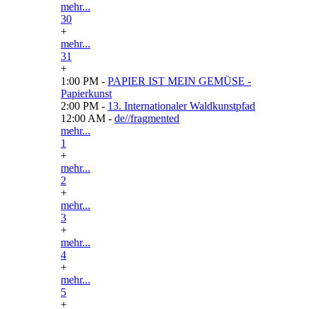
mehr...
30
+
mehr...
31
+
1:00 PM -
PAPIER IST MEIN GEMÜSE -
Papierkunst
2:00 PM -
13. Internationaler Waldkunstpfad
12:00 AM -
de//fragmented
mehr...
1
+
mehr...
2
+
mehr...
3
+
mehr...
4
+
mehr...
5
+