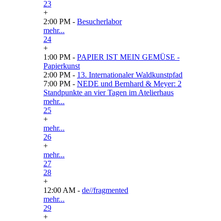
23
+
2:00 PM -
Besucherlabor
mehr...
24
+
1:00 PM -
PAPIER IST MEIN GEMÜSE -
Papierkunst
2:00 PM -
13. Internationaler Waldkunstpfad
7:00 PM -
NEDE und Bernhard & Meyer: 2
Standpunkte an vier Tagen im Atelierhaus
mehr...
25
+
mehr...
26
+
mehr...
27
28
+
12:00 AM -
de//fragmented
mehr...
29
+