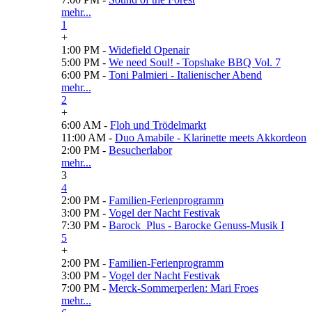
mehr...
1
+
1:00 PM -
Widefield Openair
5:00 PM -
We need Soul! - Topshake BBQ Vol. 7
6:00 PM -
Toni Palmieri - Italienischer Abend
mehr...
2
+
6:00 AM -
Floh und Trödelmarkt
11:00 AM -
Duo Amabile - Klarinette meets Akkordeon
2:00 PM -
Besucherlabor
mehr...
3
4
2:00 PM -
Familien-Ferienprogramm
3:00 PM -
Vogel der Nacht Festivak
7:30 PM -
Barock_Plus - Barocke Genuss-Musik I
5
+
2:00 PM -
Familien-Ferienprogramm
3:00 PM -
Vogel der Nacht Festivak
7:00 PM -
Merck-Sommerperlen: Mari Froes
mehr...