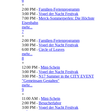
6
+
2:00 PM -
Familien-Ferienprogramm
3:00 PM -
Vogel der Nacht Festivak
7:00 PM -
Merck-Sommerperlen: Die Höchste
Eisenbahn
mehr...
7
+
2:00 PM -
Familien-Ferienprogramm
3:00 PM -
Vogel der Nacht Festivak
6:00 PM -
Circle of Leaves
mehr...
8
+
12:00 PM -
Mini-Schein
3:00 PM -
Vogel der Nacht Festivak
3:00 PM -
N17 Summer in the CITY EVENT
"Gemeinsam Gestalten"
mehr...
9
+
11:00 AM -
Mini-Schein
2:00 PM -
Besucherlabor
3:00 PM -
Vogel der Nacht Festivak