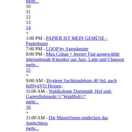
mehr...
10
11
12
13
14
+
1:00 PM -
PAPIER IST MEIN GEMÜSE -
Papierkunst
7:00 PM -
LOOP by Agendasuite
8:00 PM -
Mira Cohan + Jeremy Fast ausgewählte
internationale Klassiker aus Jazz, Latin und Chanson
mehr...
15
+
9:00 AM -
Hygiene Sachkundekurs 40 Std. nach
InfHygVO Hessen,
11:00 AM -
Waldkolonie Darmstadt, Hof und-
Gartenflohmarkt \\\"Waldfloh\\\"
mehr...
16
+
11:00 AM -
Die MusenSusen entdecken das
Jagdschloss
mehr...