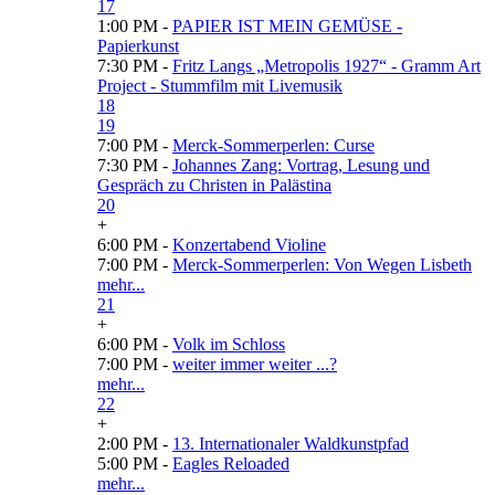
17
1:00 PM -
PAPIER IST MEIN GEMÜSE -
Papierkunst
7:30 PM -
Fritz Langs „Metropolis 1927“ - Gramm Art
Project - Stummfilm mit Livemusik
18
19
7:00 PM -
Merck-Sommerperlen: Curse
7:30 PM -
Johannes Zang: Vortrag, Lesung und
Gespräch zu Christen in Palästina
20
+
6:00 PM -
Konzertabend Violine
7:00 PM -
Merck-Sommerperlen: Von Wegen Lisbeth
mehr...
21
+
6:00 PM -
Volk im Schloss
7:00 PM -
weiter immer weiter ...?
mehr...
22
+
2:00 PM -
13. Internationaler Waldkunstpfad
5:00 PM -
Eagles Reloaded
mehr...