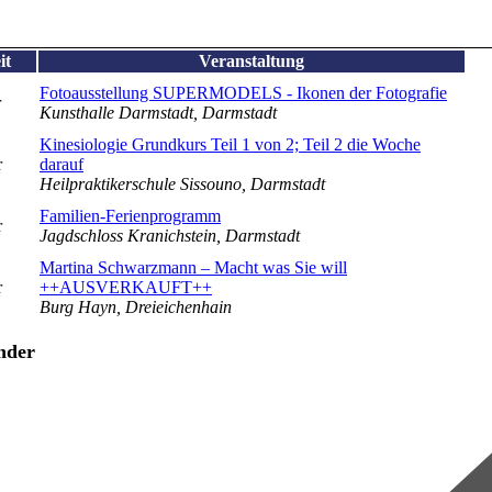
it
Veranstaltung
Fotoausstellung SUPERMODELS - Ikonen der Fotografie
r
Kunsthalle Darmstadt, Darmstadt
Kinesiologie Grundkurs Teil 1 von 2; Teil 2 die Woche
r
darauf
Heilpraktikerschule Sissouno, Darmstadt
Familien-Ferienprogramm
r
Jagdschloss Kranichstein, Darmstadt
Martina Schwarzmann – Macht was Sie will
r
++AUSVERKAUFT++
Burg Hayn, Dreieichenhain
nder