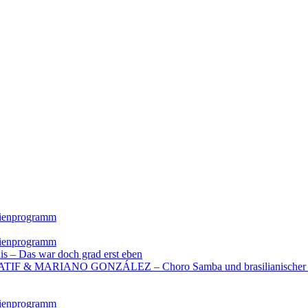
rienprogramm
rienprogramm
is – Das war doch grad erst eben
IF & MARIANO GONZÁLEZ – Choro Samba und brasilianischer 
rienprogramm