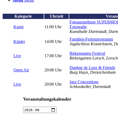
Menü
Menü
Kategorie
Uhrzeit
Verans
Fotoausstellung SUPERMOD
Kunst
11:00 Uhr
Fotografie
Kunsthalle Darmstadt, Darm
Familien-Ferienprogramm
Kinder
14:00 Uhr
Jagdschloss Kranichstein, D
Birkengarten Festival
Live
17:00 Uhr
Birkengarten Lorsch, Lorsch
Daphne de Luxe & Friends
Open Air
20:00 Uhr
Burg Hayn, Dreieichenhain
Jazz Conceptions
Live
20:00 Uhr
Schlosskeller, Darmstadt
Veranstaltungskalender