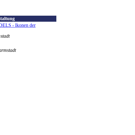
taltung
ELS - Ikonen der
stadt
armstadt