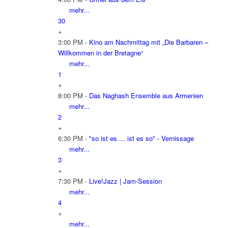
mehr...
30
+
3:00 PM -
Kino am Nachmittag mit „Die Barbaren –
Willkommen in der Bretagne“
mehr...
1
+
8:00 PM -
Das Naghash Ensemble aus Armenien
mehr...
2
+
6:30 PM -
"so ist es ... ist es so" - Vernissage
mehr...
3
+
7:30 PM -
Live!Jazz | Jam-Session
mehr...
4
+
mehr...